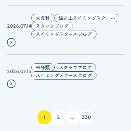
沖
薬
縄
指
大
💍
🌺
未分類
波之上スイミングスクール
会
2
スタッフブログ
2026.07.14
優
0
スイミングスクールブログ
勝
2
🏆
6
年
国
７
未分類
スタッフブログ
2026.07.13
ス
月
スイミングスクールブログ
ポ
の
予
マ
選
ス
🧜‍♀️
タ
ー
1
2
…
330
ズ