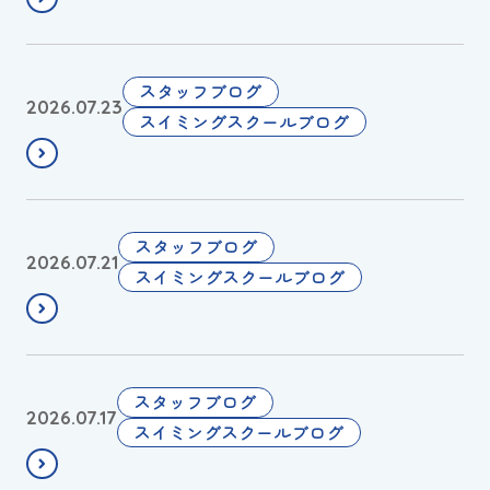
サ
…
マ
時
ー
々
マ
スタッフブログ
2026.07.23
キ
茶
ス
スイミングスクールブログ
ャ
色
タ
ン
ー
プ
ズ
i
水
🌻
スタッフブログ
2026.07.21
n
泳
沖
スイミングスクールブログ
渡
の
縄
嘉
ス
尚
敷
ス
学
島
メ
高
左
スタッフブログ
🏝️
2026.07.17
校
手
スイミングスクールブログ
🌊
⚾
の