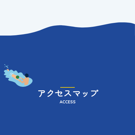
２
回
目
の
練
習
、
い
や
台
風
アクセスマップ
。
ACCESS