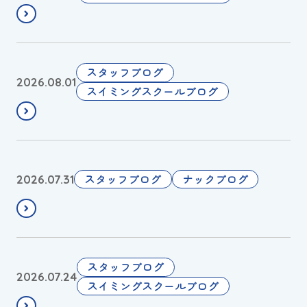
スイミングスクールの
0
体験申し込みはこちら!
2
6
年
ち
スタッフブログ
2026.08.01
波
ょ
スイミングスクールブログ
之
っ
上
と
ス
遅
イ
れ
す
スタッフブログ
ナックブログ
2026.07.31
ミ
ま
い
ン
し
み
グ
た
ん
ス
が
💤
ク
・
ぐ
白
スタッフブログ
2026.07.24
ー
・
ー
と
スイミングスクールブログ
ル
・
😪
緑