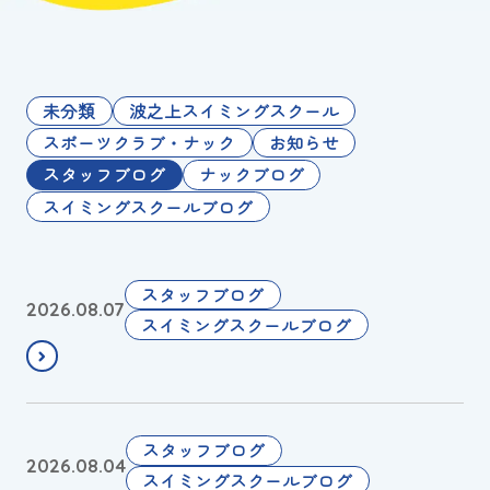
お知らせ
カレンダー
未分類
波之上スイミングスクール
スポーツクラブ・ナック
お知らせ
波スイタイムズ
スタッフブログ
ナックブログ
スイミングスクールブログ
お問い合わせ
台
スタッフブログ
2026.08.07
Tel.098-863-7264
風
スイミングスクールブログ
🌀
平日 9:00～22:00｜土祝 9:00～21:00
の
ご
メールでお問い合わせ
縁
🌺
スタッフブログ
2026.08.04
2
スイミングスクールブログ