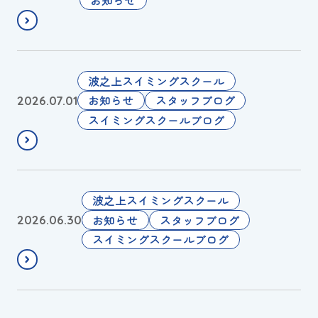
０
い
う
２
て
営
６
（
業
年
1
に
サ
２
波之上スイミングスクール
1
つ
マ
０
お知らせ
スタッフブログ
2026.07.01
時
い
ー
２
スイミングスクールブログ
更
て
キ
６
新
ャ
来
）
ン
館
プ
ス
今
波之上スイミングスクール
タ
年
お知らせ
スタッフブログ
2026.06.30
ン
は
スイミングスクールブログ
プ
台
ラ
風
リ
の