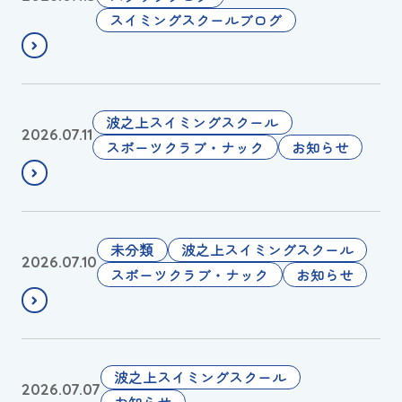
お
ポ
0
スイミングスクールブログ
知
予
2
ら
選
6
せ
🧜‍♀️
年
）
J
７
波之上スイミングスクール
2026.07.11
O
月
スポーツクラブ・ナック
お知らせ
予
１
選
１
🧜‍♀️
日
（
🌀
未分類
波之上スイミングスクール
2026.07.10
土
台
スポーツクラブ・ナック
お知らせ
）
風
営
接
業
近
に
に
２
波之上スイミングスクール
2026.07.07
つ
伴
お知らせ