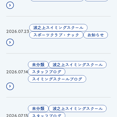
スイミングスクールの
風
体験申し込みはこちら!
接
近
に
8
波之上スイミングスクール
2026.07.23
伴
月
スポーツクラブ・ナック
お知らせ
う
の
営
プ
業
ー
に
ル
🌺
未分類
波之上スイミングスクール
つ
遊
2
スタッフブログ
2026.07.14
い
び
0
スイミングスクールブログ
て
D
2
（
A
6
事
Y
年
前
国
🌺
未分類
波之上スイミングスクール
の
ス
2
スタッフブログ
2026.07.13