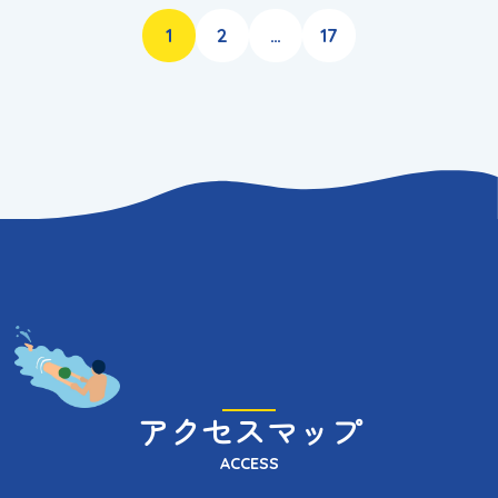
ー
あ
た
1
2
…
17
り
年
？
アクセスマップ
ACCESS