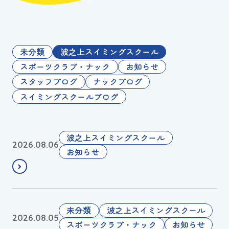
お知らせ
カレンダー
未分類
波之上スイミングスクール
スポーツクラブ・ナック
お知らせ
波スイタイムズ
スタッフブログ
ナックブログ
スイミングスクールブログ
お問い合わせ
ド
波之上スイミングスクール
2026.08.06
Tel.098-863-7264
ル
お知らせ
フ
平日 9:00～22:00｜土祝 9:00～21:00
ィ
ン
メールでお問い合わせ
直
🌀
未分類
波之上スイミングスクール
2026.08.05
撃
台
スポーツクラブ・ナック
お知らせ