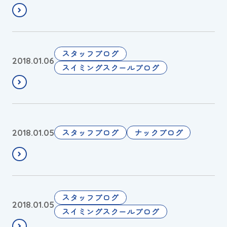
スイミングスクールの
つ
は
体験申し込みはこちら!
き
餅
＆
つ
プ
き
明
スタッフブログ
2018.01.06
ー
＆
日
スイミングスクールブログ
ル
プ
は
遊
ー
餅
び
ル
つ
遊
き
N
スタッフブログ
ナックブログ
2018.01.05
び
＆
A
D
プ
C
A
ー
か
Y
ル
ら
！
遊
新
新
スタッフブログ
2018.01.05
び
年
年
スイミングスクールブログ
Ｄ
あ
最