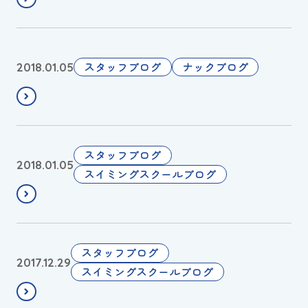
Ａ
け
初
Ｙ
ま
の
!
し
チ
あ
スタッフブログ
ナックブログ
2018.01.05
て
ム
け
お
ド
ま
め
ン
し
で
ド
て
と
ン
お
あ
スタッフブログ
2018.01.05
う
め
け
スイミングスクールブログ
ご
で
ま
ざ
と
し
い
う
て
ま
ご
お
初
スタッフブログ
2017.12.29
す
ざ
め
投
スイミングスクールブログ
い
で
稿
ま