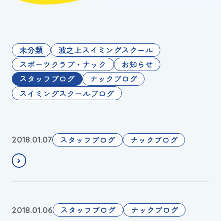
お知らせ
カレンダー
未分類
波之上スイミングスクール
スポーツクラブ・ナック
お知らせ
波スイタイムズ
スタッフブログ
ナックブログ
スイミングスクールブログ
お問い合わせ
2
スタッフブログ
ナックブログ
2018.01.07
Tel.098-863-7264
0
1
平日 9:00～22:00｜土祝 9:00～21:00
8
.
メールでお問い合わせ
明
スタッフブログ
ナックブログ
2018.01.06
餅
日