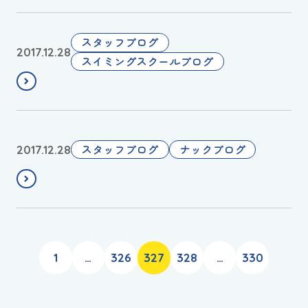
と
が
す
う
・
ご
・
こ
スタッフブログ
2017.12.28
ざ
・
と
スイミングスクールブログ
い
し
ま
最
す
終
営
今
スタッフブログ
ナックブログ
2017.12.28
業
年
日
も
で
お
す
世
！
話
に
1
…
326
327
328
…
330
な
り