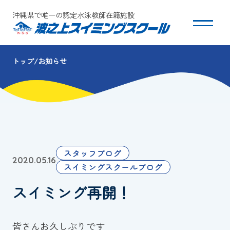
沖縄県で唯一の認定水泳教師在籍施設
トップ
お知らせ
スクールについて
コース・クラス紹介
体験・入会
スタッフブログ
2020.05.16
団体会員募集
スイミングスクールブログ
スイミング再開！
保護者の方へ
採用情報
皆さんお久しぶりです