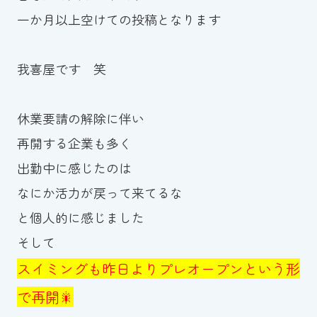
一か月以上空けての投稿となります
お知らせ
カレンダー
我喜屋です 笑
波スイタイムズ
休業要請の解除に伴い
お問い合わせ
再開する企業も多く
出勤中に感じたのは
なにか活力が戻って来てるな
Tel.098-863-7264
と個人的に感じました
平日 9:00～22:00｜土祝 9:00～21:00
そして
スイミングも昨日よりプレオープンという形
メールでお問い合わせ
で再開🎇