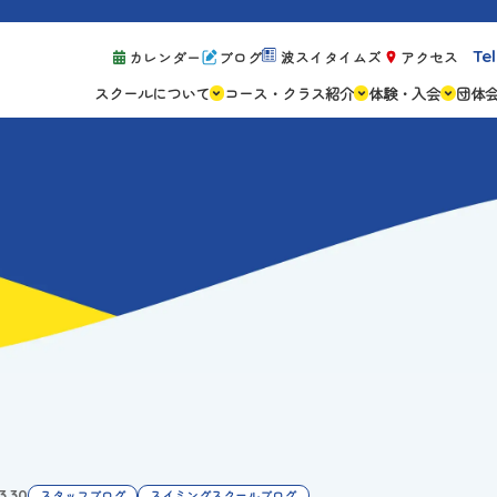
Tel
カレンダー
ブログ
波スイタイムズ
アクセス
スクールについて
コース・クラス紹介
体験・入会
団体
スクールの特徴
ジュニアスクール
体験レッスン案
設備紹介
アスリートコース
体験予約の流れ
親子コース
キャンペーン情
成人コース
よくある質問
ご入会手続き
ご入会費・月会
各種注意事項
3.30
スタッフブログ
スイミングスクールブログ