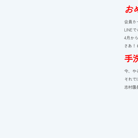
お
会員カ
LINE
4月か
さあ！
手
今、や
それで
志村園