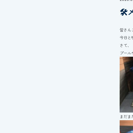

皆さん
今日と
さて、
プール
まだま