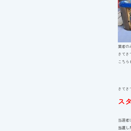
業者の
さてさ
こちら
さてさ
ス
当選者
当選し