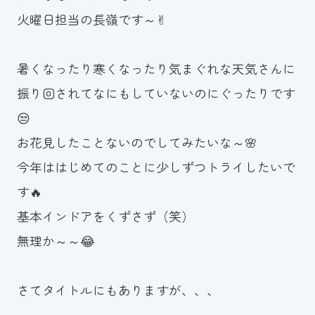
火曜日担当の長嶺です～✌︎
お知らせ
カレンダー
暑くなったり寒くなったり気まぐれな天気さんに
振り回されてなにもしていないのにぐったりです
波スイタイムズ
😒
お問い合わせ
お花見したことないのでしてみたいな～🌸
今年ははじめてのことに少しずつトライしたいで
す🔥
Tel.098-863-7264
基本インドアをくずさず（笑）
平日 9:00～22:00｜土祝 9:00～21:00
無理か～～😂
メールでお問い合わせ
さてタイトルにもありますが、、、