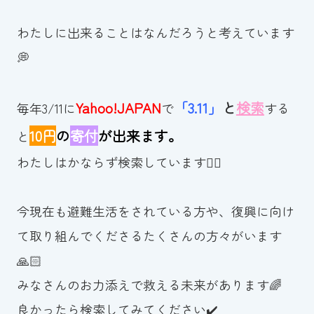
わたしに出来ることはなんだろうと考えています
💭
Yahoo!JAPAN
「3.11」
と
検索
毎年3/11に
で
する
10円
の
寄付
が
出来ます
。
と
わたしはかならず検索しています☝🏻
今現在も避難生活をされている方や、復興に向け
て取り組んでくださるたくさんの方々がいます
🙏🏻
みなさんのお力添えで救える未来があります🌈
良かったら検索してみてください✔️