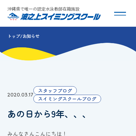
沖縄県で唯一の認定水泳教師在籍施設
トップ
お知らせ
スクールについて
コース・クラス紹介
体験・入会
スタッフブログ
2020.03.17
団体会員募集
スイミングスクールブログ
あの日から9年、、、
保護者の方へ
採用情報
みんなさんこんにちは！