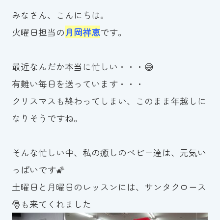
みなさん、こんにちは。
お知らせ
火曜日担当の
月岡祥恵
です。
カレンダー
最近なんだか本当に忙しい・・・😅
波スイタイムズ
有難い毎日を送っています・・・
お問い合わせ
クリスマスも終わってしまい、このまま年越しに
なりそうですね。
Tel.098-863-7264
そんな忙しい中、私の癒しのベビー達は、元気い
平日 9:00～22:00｜土祝 9:00～21:00
っぱいです🌠
土曜日と月曜日のレッスンには、サンタクロース
メールでお問い合わせ
🎅も来てくれました