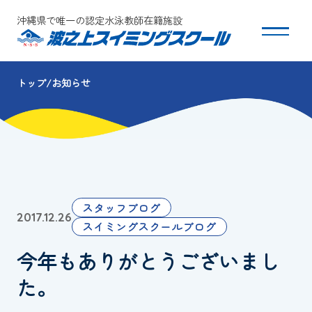
沖縄県で唯一の認定水泳教師在籍施設
トップ
お知らせ
スクールについて
コース・クラス紹介
体験・入会
スタッフブログ
2017.12.26
団体会員募集
スイミングスクールブログ
今年もありがとうございまし
保護者の方へ
た。
採用情報