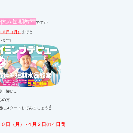
春休み短期教室
ですが
１６日（月）
までと
います❕
少し怖い…
ちの方…
機にスタートしてみましょう☝
３０日（月）~４月２日㈭４日間