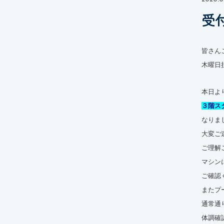
受
皆さん
木曜日
本日よ
３階ス
なりまし
大変ご
ご理解
マシン
ご確認
またプ
通常通
体調確認