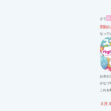
さて
早割が
なって
お水が
かなづ
これを
３月