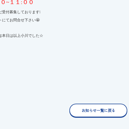
００~１１:００
だ受付募集しております❕
トにてお問合せ下さい🤩
は本日は以上小川でした☆
お知らせ一覧に戻る