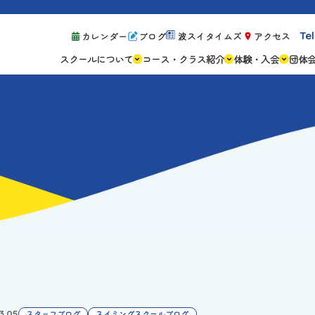
Tel
カレンダー
ブログ
波スイタイムズ
アクセス
スクールについて
コース・クラス紹介
体験・入会
団体
スクールの特徴
ジュニアスクール
体験レッスン案
設備紹介
アスリートコース
体験予約の流れ
親子コース
キャンペーン情
成人コース
よくある質問
ご入会手続き
ご入会費・月会
各種注意事項
3.05
スタッフブログ
スイミングスクールブログ