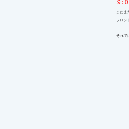
９:
まだま
フロン
それで