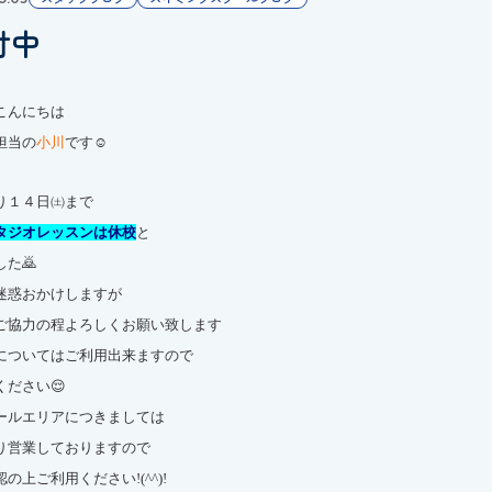
付中
こんにちは
担当の
小川
です☺
り１４日㈯まで
タジオレッスンは休校
と
た🙇
迷惑おかけしますが
ご協力の程よろしくお願い致します
についてはご利用出来ますので
ください😌
ールエリアにつきましては
り営業しておりますので
の上ご利用ください!(^^)!