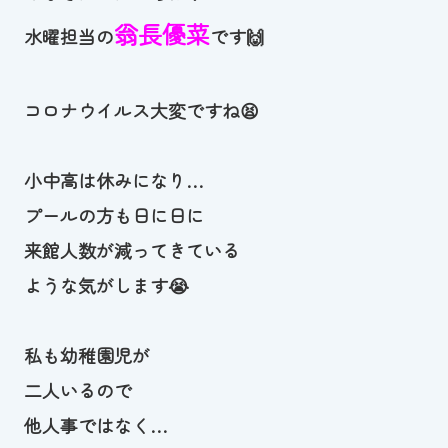
翁長優菜
お知らせ
水曜担当の
です🙌
カレンダー
コロナウイルス大変ですね😫
波スイタイムズ
小中高は休みになり…
お問い合わせ
プールの方も日に日に
来館人数が減ってきている
ような気がします😭
Tel.098-863-7264
平日 9:00～22:00｜土祝 9:00～21:00
私も幼稚園児が
二人いるので
メールでお問い合わせ
他人事ではなく…