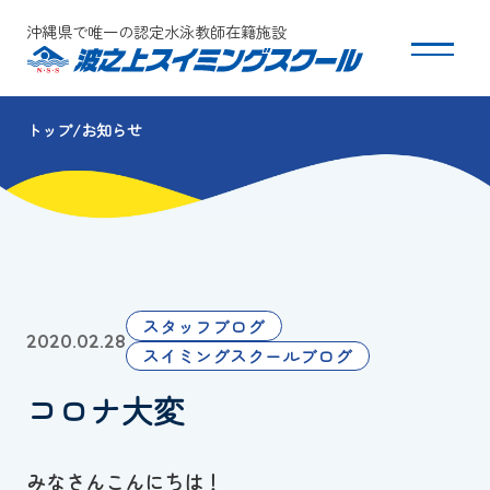
沖縄県で唯一の認定水泳教師在籍施設
トップ
お知らせ
スクールについて
コース・クラス紹介
体験・入会
スタッフブログ
2020.02.28
団体会員募集
スイミングスクールブログ
コロナ大変
保護者の方へ
採用情報
みなさんこんにちは！