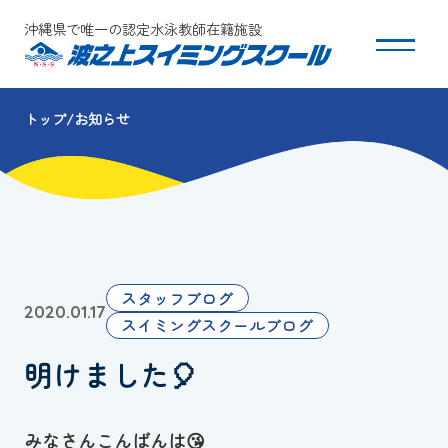
沖縄県で唯一の認定水泳教師在籍施設
トップ
お知らせ
スクールについて
コース・クラス紹介
体験・入会
スタッフブログ
2020.01.17
団体会員募集
スイミングスクールブログ
明けました🎈
保護者の方へ
採用情報
みなさんこんばんは😘