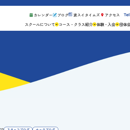
Tel
カレンダー
ブログ
波スイタイムズ
アクセス
スクールについて
コース・クラス紹介
体験・入会
団体
スクールの特徴
ジュニアスクール
体験レッスン案
設備紹介
アスリートコース
体験予約の流れ
親子コース
キャンペーン情
成人コース
よくある質問
ご入会手続き
ご入会費・月会
各種注意事項
.23
スタッフブログ
ナックブログ