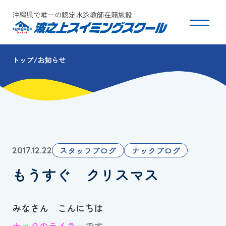
沖縄県で唯一の認定水泳教師在籍施設
トップ
お知らせ
スクールについて
コース・クラス紹介
体験・入会
スタッフブログ
ナックブログ
2017.12.22
団体会員募集
もうすぐ クリスマス
保護者の方へ
みなさん こんにちは
採用情報
ナックのテイラー
です