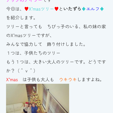
今日は、
♥
X’masツリー
♥
と
いたずら
♦
エルフ
♦
お知らせ
を紹介します。
カレンダー
ツリーと言っても ちびっ子のいる、私の妹の家
のX’masツリーですが、
波スイタイムズ
みんなで協力して 飾り付けしました。
お問い合わせ
１つは、子供たちのツリー
もう１つは、大きい大人のツリーです。どうです
か？（＾ｖ＾）
Tel.098-863-7264
X’mas
は子供も大人も
ウキウキ
しますよね。
平日 9:00～22:00｜土祝 9:00～21:00
メールでお問い合わせ