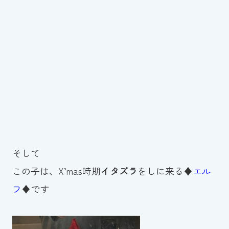
そして
この子は、X’mas時期
イタズラ
をしに来る♦
エル
フ
♦です