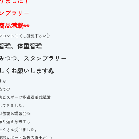
りました！
ンプラリー
商品満載👀
フロントにてご確認下さい👆
管理、体重管理
みつつ、スタンプラリー
しくお願いします💪
すが
京での
害者スポーツ指導員養成講習
してきました。
の缶詰め講習会💦
振り返る意味でも
たくさん受けました。
実践レポート報告の提出が…）