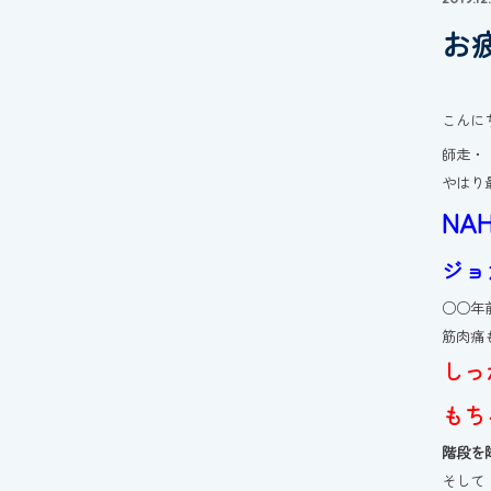
お
こんに
師走・
やはり
NA
ジョ
○○年
筋肉痛
しっ
もち
階段を
そして