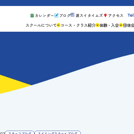
Tel
カレンダー
ブログ
波スイタイムズ
アクセス
スクールについて
コース・クラス紹介
体験・入会
団体
スクールの特徴
ジュニアスクール
体験レッスン案
設備紹介
アスリートコース
体験予約の流れ
親子コース
キャンペーン情
成人コース
よくある質問
ご入会手続き
ご入会費・月会
各種注意事項
.02
スタッフブログ
スイミングスクールブログ