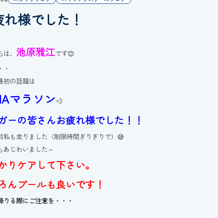
疲れ様でした！
池原雅江
ちは、
です😊
・・
最初の話題は
HAマラソン
💨
ガーの皆さんお疲れ様でした！！
前私も走りました（制限時間ぎりぎりで）😅
もあじわいました～
かりケアして下さい。
ろんプールも良いです！
降りる際にご注意を・・・