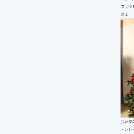
次回少
以上
我が家
テンシ