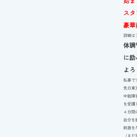
始ま
スタ
豪華
詳細は
体調
に励
よろ
私事で
先日東
中級障
を受講
４日間
自分を
刺激を
（まだ