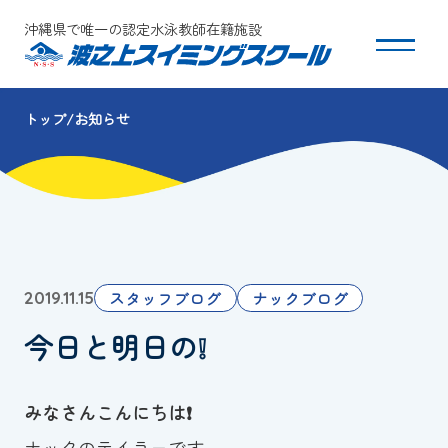
沖縄県で唯一の認定水泳教師在籍施設
トップ
お知らせ
スクールについて
コース・クラス紹介
体験・入会
スタッフブログ
ナックブログ
2019.11.15
団体会員募集
今日と明日の❕
保護者の方へ
みなさんこんにちは❗️
採用情報
ナックのテイラーです。