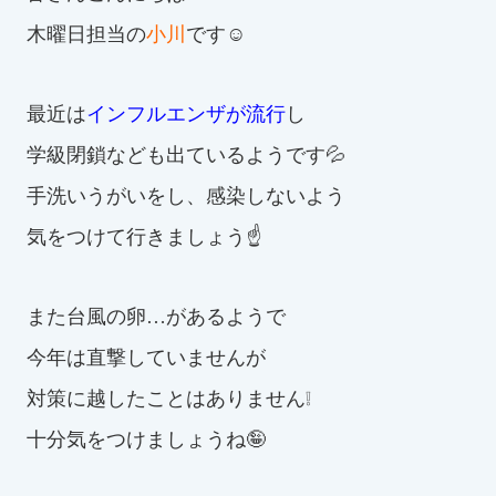
木曜日担当の
小川
です☺
お知らせ
カレンダー
最近は
インフルエンザが流行
し
学級閉鎖なども出ているようです💦
波スイタイムズ
手洗いうがいをし、感染しないよう
お問い合わせ
気をつけて行きましょう☝
Tel.098-863-7264
また台風の卵…があるようで
今年は直撃していませんが
平日 9:00～22:00｜土祝 9:00～21:00
対策に越したことはありません❕
メールでお問い合わせ
十分気をつけましょうね🤪