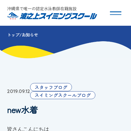
沖縄県で唯一の認定水泳教師在籍施設
トップ
お知らせ
スクールについて
コース・クラス紹介
体験・入会
スタッフブログ
2019.09.12
団体会員募集
スイミングスクールブログ
new水着
保護者の方へ
採用情報
皆さんこんにちは