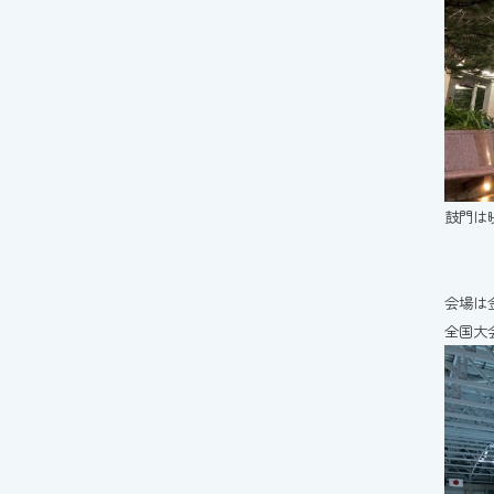
鼓門は
会場は
全国大