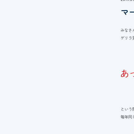
マ
みなさ
ゲリラ
あ
という
毎年同