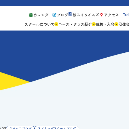
Tel
カレンダー
ブログ
波スイタイムズ
アクセス
スクールについて
コース・クラス紹介
体験・入会
団体
スクールの特徴
ジュニアスクール
体験レッスン案
設備紹介
アスリートコース
体験予約の流れ
親子コース
キャンペーン情
成人コース
よくある質問
ご入会手続き
ご入会費・月会
各種注意事項
9.03
スタッフブログ
スイミングスクールブログ