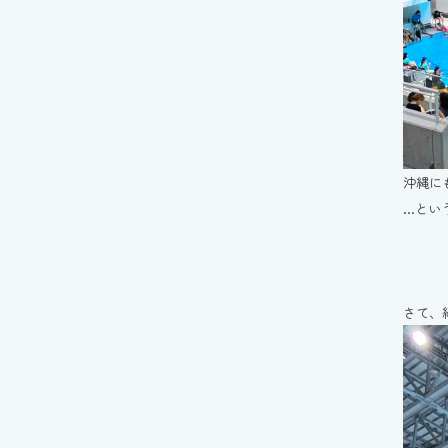
沖縄に
…とい
さて、