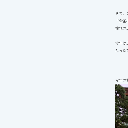
さて、
「全国
憧れの
今年は
たった
今年の