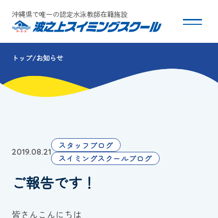
沖縄県で唯一の認定水泳教師在籍施設
トップ
お知らせ
スクールについて
コース・クラス紹介
体験・入会
スタッフブログ
2019.08.21
団体会員募集
スイミングスクールブログ
ご報告です！
保護者の方へ
採用情報
皆さんこんにちは