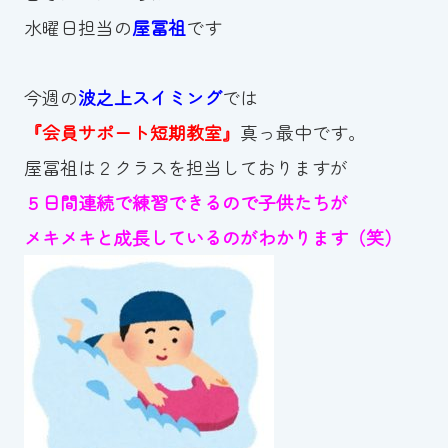
水曜日担当の
屋冨祖
です
お知らせ
カレンダー
今週の
波之上スイミング
では
『会員サポート短期教室』
真っ最中です。
波スイタイムズ
屋冨祖は２クラスを担当しておりますが
お問い合わせ
５日間連続で練習できるので子供たちが
メキメキと成長しているのがわかります（笑）
Tel.098-863-7264
平日 9:00～22:00｜土祝 9:00～21:00
メールでお問い合わせ