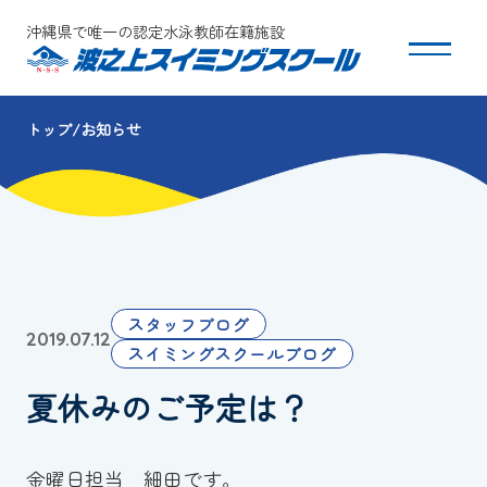
沖縄県で唯一の認定水泳教師在籍施設
トップ
お知らせ
スクールについて
コース・クラス紹介
体験・入会
スタッフブログ
2019.07.12
団体会員募集
スイミングスクールブログ
夏休みのご予定は？
保護者の方へ
採用情報
金曜日担当 細田です。