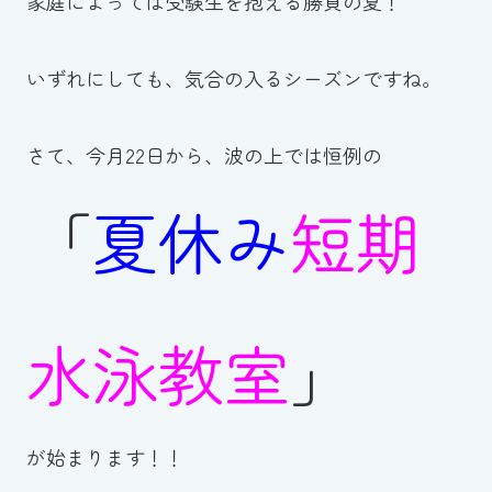
家庭によっては受験生を抱える勝負の夏！
スイミングスクールの
体験申し込みはこちら!
いずれにしても、気合の入るシーズンですね。
さて、今月22日から、波の上では恒例の
「
夏休み
短期
水泳教室
」
が始まります！！