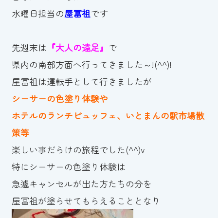
水曜日担当の
屋冨祖
です
お知らせ
カレンダー
先週末は
『大人の遠足』
で
県内の南部方面へ行ってきました～!(^^)!
波スイタイムズ
屋冨祖は運転手として行きましたが
お問い合わせ
シーサーの色塗り体験や
ホテルのランチビュッフェ、いとまんの駅市場散
策等
Tel.098-863-7264
楽しい事だらけの旅程でした(^^)v
平日 9:00～22:00｜土祝 9:00～21:00
特にシーサーの色塗り体験は
急遽キャンセルが出た方たちの分を
メールでお問い合わせ
屋冨祖が塗らせてもらえることとなり