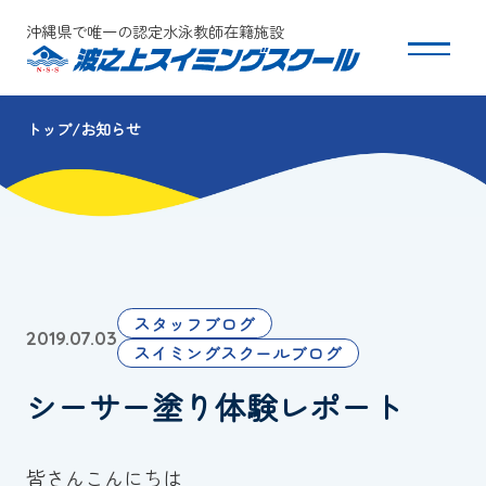
沖縄県で唯一の認定水泳教師在籍施設
トップ
お知らせ
スクールについて
コース・クラス紹介
体験・入会
スタッフブログ
2019.07.03
団体会員募集
スイミングスクールブログ
シーサー塗り体験レポート
保護者の方へ
採用情報
皆さんこんにちは