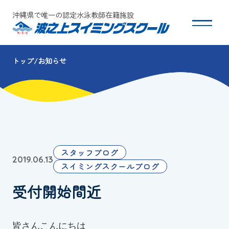
沖縄県で唯一の認定水泳教師在籍施設
トップ
お知らせ
スクールについて
コース・クラス紹介
体験・入会
スタッフブログ
2019.06.13
団体会員募集
スイミングスクールブログ
受付開始間近
保護者の方へ
採用情報
皆さんこんにちは