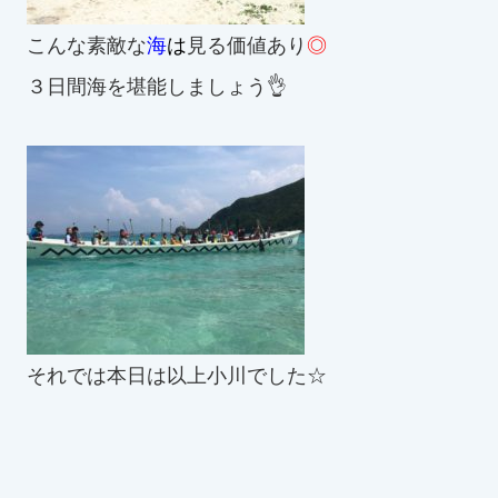
こんな素敵な
海
は
見る価値あり
◎
３日間海を堪能しましょう👌
それでは本日は以上小川で
した☆