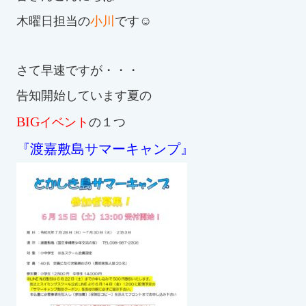
木曜日担当の
小川
です☺
お知らせ
カレンダー
さて早速ですが・・・
告知開始しています夏の
波スイタイムズ
BIG
イベント
の１つ
お問い合わせ
『渡嘉敷島サマーキャンプ』
Tel.098-863-7264
平日 9:00～22:00｜土祝 9:00～21:00
メールでお問い合わせ