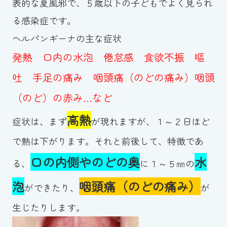
表的な夏風邪で、５歳以下の子どもでよく見られ
スイミングスクールの
体験申し込みはこちら!
る感染症です。
ヘルパンギーナの主な症状
発熱 口内の水泡 倦怠感 食欲不振 嘔
吐 手足の痛み 咽頭痛（のどの痛み）咽頭
（のど）の赤み…など
高熱
症状は、まず
が現れますが、１～２日ほど
で熱は下がります。それと前後して、特徴であ
口の内側やのどの奥
水
る、
に１～５㎜の
泡
咽頭痛（のどの痛み）
ができたり、
が
生じたりします。