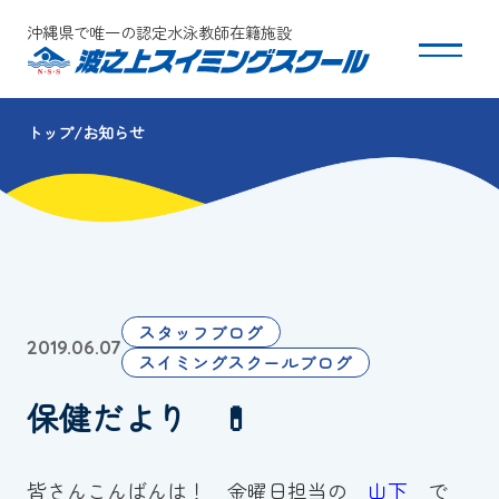
沖縄県で唯一の認定水泳教師在籍施設
トップ
お知らせ
スクールについて
コース・クラス紹介
体験・入会
スタッフブログ
2019.06.07
団体会員募集
スイミングスクールブログ
保健だより 💊
保護者の方へ
採用情報
皆さんこんばんは！ 金曜日担当の
山下
で