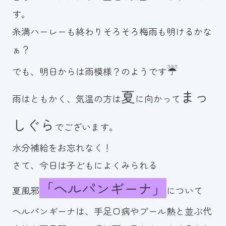
す。
お知らせ
糸満ハーレーも終わりそろそろ梅雨も明けるかな
カレンダー
ぁ？
☔
でも、明日からは雨模様？のようです
波スイタイムズ
夏
まっ
雨はともかく、気温の方は
に向かって
お問い合わせ
しぐら
でございます。
Tel.098-863-7264
水分補給をお忘れなく！
さて、今日は子どもによくみられる
平日 9:00～22:00｜土祝 9:00～21:00
「ヘルパンギーナ」
夏風邪
について
メールでお問い合わせ
ヘルパンギーナは、手足口病やプール熱と並ぶ代