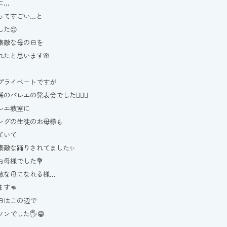
に…
ってすごい…と
した😊
素敵な母の日を
れたと思います🌸
プライベートですが
のバレエの発表会でした🧚🏼‍♀️
レエ教室に
ングの生徒のお母様も
ていて
素敵な踊りされてました✨
お母様でした💐
敵な母になれる様…
す👊
日はこの辺で
ンでした🖐😁