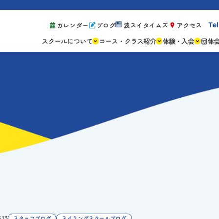
Tel
カレンダー
ブログ
波スイタイムズ
アクセス
スクールについて
コース・クラス紹介
体験・入会
団体
スクールの特徴
ジュニアスクール
体験レッスン案
設備紹介
アスリートコース
体験予約の流れ
親子コース
キャンペーン情
成人コース
よくある質問
ご入会手続き
ご入会費・月会
各種注意事項
.13
スタッフブログ
スイミングスクールブログ