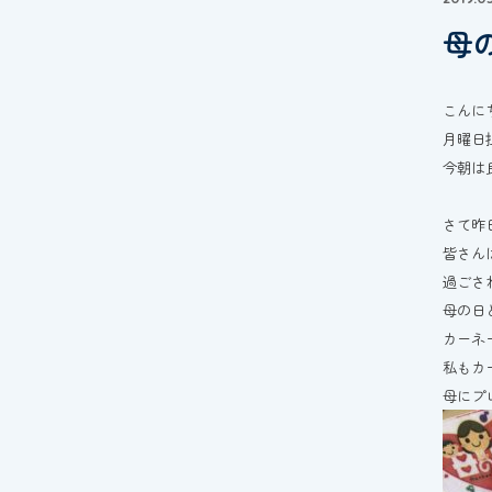
母の
こんに
月曜日
今朝は
さて昨
皆さん
過ごさ
母の日
カーネ
私もカ
母にプ