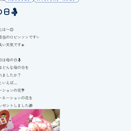
日🤱
ちは〜😊
担当のロビンソンです✨
良い天気です☀️
日は母の日🤱
はどんな母の日を
れましたか？
といえば…
ーションの花💐
ーネーションの花を
レゼントしました🎁