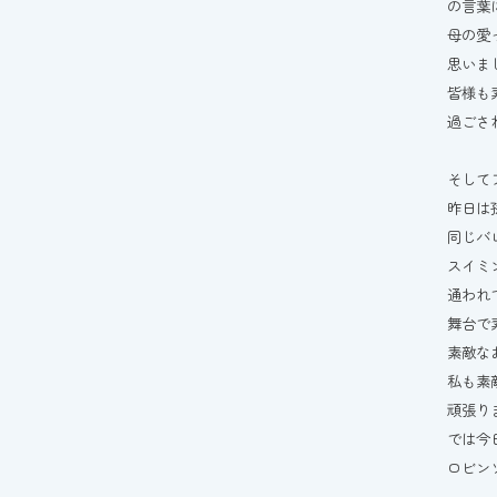
の言葉
母の愛
思いま
皆様も
過ごさ
そして
昨日は孫
同じバ
スイミ
通われ
舞台で
素敵な
私も素
頑張りま
では今
ロビンソ