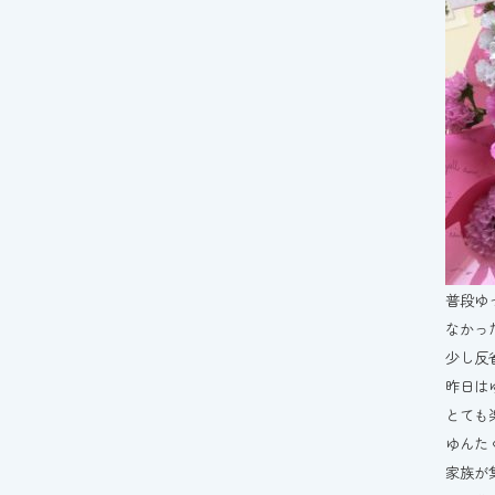
普段ゆ
なかっ
少し反省
昨日は
とても
ゆんた
家族が