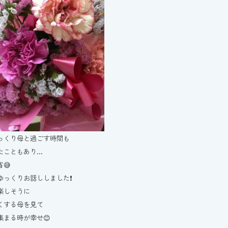
っくり母と過ごす時間も
たこともあり…
😅
ゆっくりお話ししました❗️
楽しそうに
くする母を見て
集まる時が幸せ😊