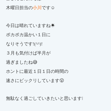
木曜日担当の
小川
です☺
お知らせ
カレンダー
今日は晴れていますね☀
ポカポカ温かい１日に
波スイタイムズ
なりそうです!(^^)!
お問い合わせ
３月も気付けば半月が
過ぎましたね😅
Tel.098-863-7264
ホントに最近１日１日の時間の
速さにビックリしています😲
平日 9:00～22:00｜土祝 9:00～21:00
メールでお問い合わせ
無駄なく過ごしていきたいと思います❕