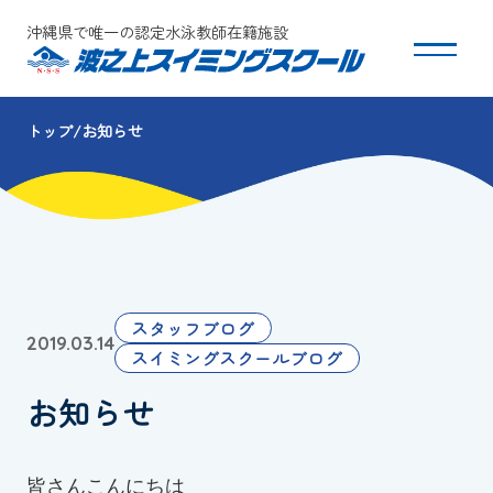
沖縄県で唯一の認定水泳教師在籍施設
トップ
お知らせ
スクールについて
コース・クラス紹介
体験・入会
スタッフブログ
2019.03.14
団体会員募集
スイミングスクールブログ
お知らせ
保護者の方へ
採用情報
皆さんこんにちは