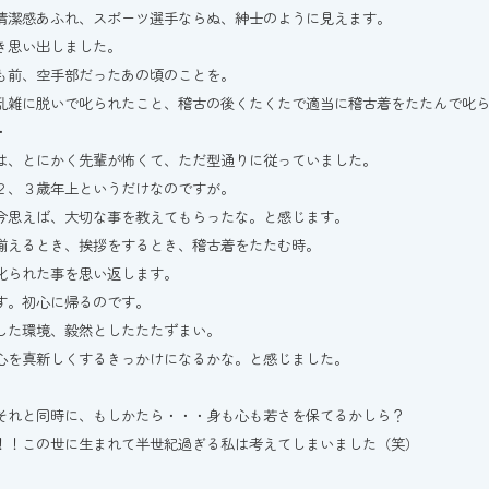
清潔感あふれ、スポーツ選手ならぬ、紳士のように見えます。
き思い出しました。
も前、空手部だったあの頃のことを。
乱雑に脱いで叱られたこと、稽古の後くたくたで適当に稽古着をたたんで叱
・
は、とにかく先輩が怖くて、ただ型通りに従っていました。
２、３歳年上というだけなのですが。
今思えば、大切な事を教えてもらったな。と感じます。
揃えるとき、挨拶をするとき、稽古着をたたむ時。
叱られた事を思い返します。
す。初心に帰るのです。
した環境、毅然としたたたずまい。
心を真新しくするきっかけになるかな。と感じました。
それと同時に、もしかたら・・・身も心も若さを保てるかしら？
！！この世に生まれて半世紀過ぎる私は考えてしまいました（笑）