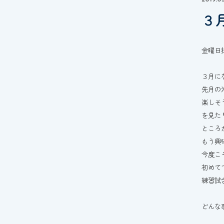
３
金曜日
３月に
先月の
楽しそ
を見た
ところ
もう興
今度こ
初めて
練習試
どんな