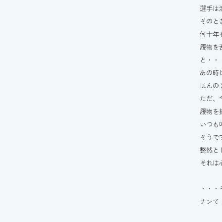
選手は
そのと
何十年
履物を
と・・
あの時
ほんの
ただ、
履物を
いつも
そうで
整然と
それは
・・・
ナンて