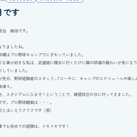
月です
担当 細田です。
なりましたね。
沖縄はプロ野球キャンプでにぎわっていました。
うな事が好きな私は、武道館に稽古に行くたびに隣の球場の賑わいが気にな
りしていました。
が先日、野球経験者のスタッフ…Tコーチに、キャンプのスケジュールや楽し
味津々。
そ、スタジアムに入るぞ！ということで、練習試合の日に行ってきました。
です。プロ野球観戦は・・・。
合とはいえワクワクです（笑）
事でも初めての経験は、ドキドキです！