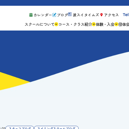
Tel
カレンダー
ブログ
波スイタイムズ
アクセス
スクールについて
コース・クラス紹介
体験・入会
団体
スクールの特徴
ジュニアスクール
体験レッスン案
設備紹介
アスリートコース
体験予約の流れ
親子コース
キャンペーン情
成人コース
よくある質問
ご入会手続き
ご入会費・月会
各種注意事項
.01
スタッフブログ
スイミングスクールブログ