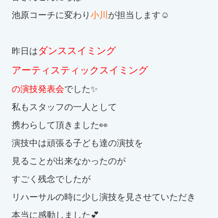
池原コーチに変わり
小川
が担当します☺
お知らせ
カレンダー
ダンススイミング
昨日は
アーティスティックスイミング
波スイタイムズ
の
演技発表会
でした✨
お問い合わせ
私もスタッフの一人として
携わらして頂きました👀
Tel.098-863-7264
演技中は頑張る子ども達の演技を
平日 9:00～22:00｜土祝 9:00～21:00
見ることが出来なかったのが
すごく残念でしたが
メールでお問い合わせ
リハーサルの時に少し演技を見させていただき
本当に感動しました💕