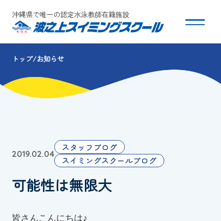
沖縄県で唯一の認定水泳教師在籍施設
トップ
お知らせ
スクールについて
コース・クラス紹介
体験・入会
スタッフブログ
2019.02.04
団体会員募集
スイミングスクールブログ
可能性は無限大
保護者の方へ
採用情報
皆さんこんにちは♪