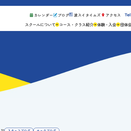
Tel
カレンダー
ブログ
波スイタイムズ
アクセス
スクールについて
コース・クラス紹介
体験・入会
団体
スクールの特徴
ジュニアスクール
体験レッスン案
設備紹介
アスリートコース
体験予約の流れ
親子コース
キャンペーン情
成人コース
よくある質問
ご入会手続き
ご入会費・月会
各種注意事項
.31
スタッフブログ
ナックブログ