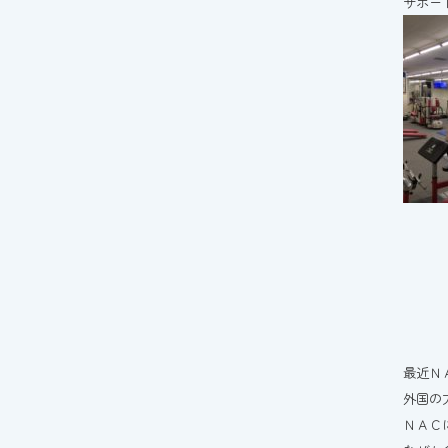
サポー
最近Ｎ
外国の
ＮＡＣ