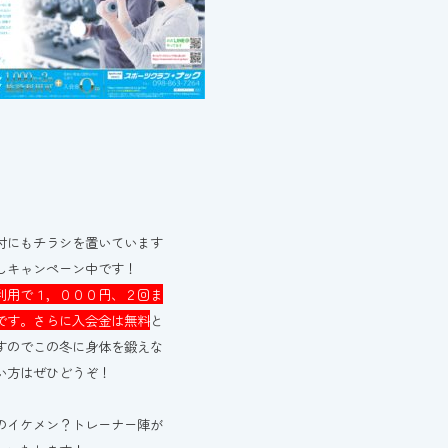
付にもチラシを置いています
しキャンペーン中です！
利用で１，０００円、２回ま
です。さらに入会金は無料
と
すのでこの冬に身体を鍛えな
い方はぜひどうぞ！
のイケメン？トレーナー陣が