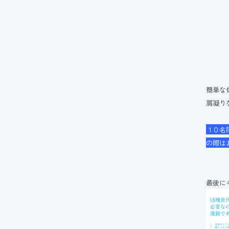
簡単な
肩凝り
１０名
の際は
最後に