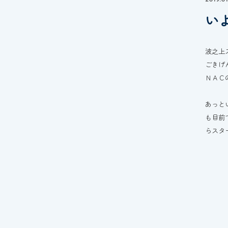
い
波之上
ごきげ
ＮＡＣ
あっと
も目前
らスタ