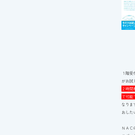
１階受
がお試
２時間
で可能
なりま
おした
ＮＡＣ