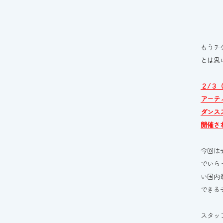
もうチ
とは思
２/３
アーテ
ダンス
開催さ
今回は
でいら
い国内
できる
スタッ