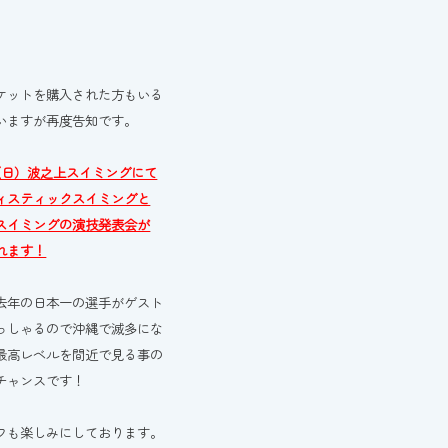
ケットを購入された方もいる
いますが再度告知です。
（日）波之上スイミングにて
ィスティックスイミングと
スイミングの演技発表会が
れます！
去年の日本一の選手がゲスト
っしゃるので沖縄で滅多にな
最高レベルを間近で見る事の
チャンスです！
フも楽しみにしております。