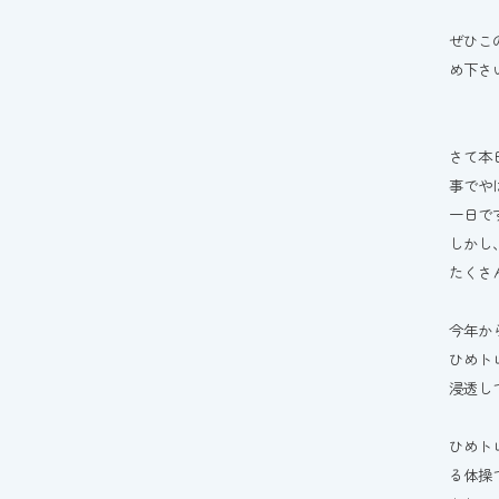
ぜひこ
め下さ
さて本
事でや
一日で
しかし
たくさ
今年か
ひめト
浸透し
ひめト
る体操