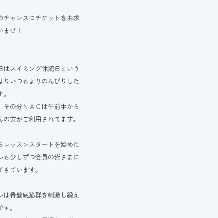
のチャンスにチケットをお求
いませ！
日はスイミング休館日という
はりいつもよりのんびりした
す。
、その分ＮＡＣは午前中から
んの方がご利用されてます。
らレッスンスタートを始めた
レも少しずつ会員の皆さまに
てきています。
レは骨盤底筋群を刺激し鍛え
です。