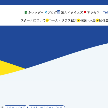
Tel
カレンダー
ブログ
波スイタイムズ
アクセス
スクールについて
コース・クラス紹介
体験・入会
団体
スクールの特徴
ジュニアスクール
体験レッスン案
設備紹介
アスリートコース
体験予約の流れ
親子コース
キャンペーン情
成人コース
よくある質問
ご入会手続き
ご入会費・月会
各種注意事項
.15
スタッフブログ
スイミングスクールブログ