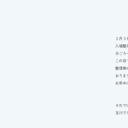
２月３
入場整
日ごろ
この目
整理券
おりま
お早め
それで
玉川でし