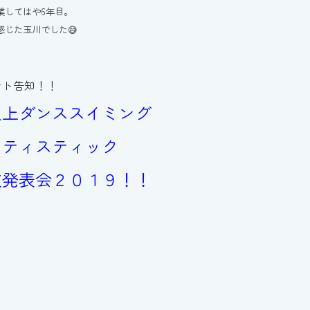
業してはや6年目。
感じた玉川でした😅
ント告知！！
之上ダンススイミング
ーティスティック
技発表会２０１９！！