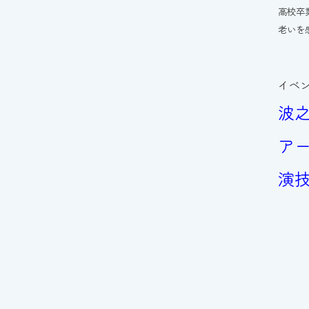
高校卒
老いを
イベ
波
ア
演