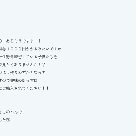
日にあるそうですよー！
理券１０００円かかるみたいですが
一生懸命練習している子供たちを
で見たくありませんか！？
のほう残りわずかとなって
すので興味のある方は
にご購入されてください！！
はこのへんで！
た👋