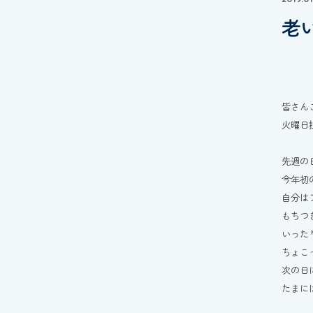
老
皆さん
火曜日
先週の
今年初
自分は
もちつ
いった
ちょこ
次の日
たまに