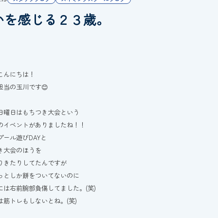
いを感じる２３歳。
こんにちは！
担当の玉川です😊
日曜日はもちつき大会という
のイベントがありましたね！！
プール遊びDAYと
き大会のほうを
りきたりしてたんですが
っとしか餅をついてないのに
には右前腕部負傷してました。(笑)
は筋トレもしないとね。(笑)