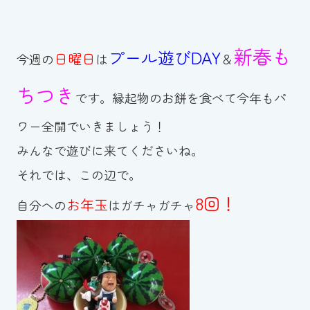
新春も
プール遊びDAY
日曜日
今週の
は
＆
ちつき
です。縁起物のお餅を食べて今年もパ
ワー全開でいきましょう！
みんなで遊びに来てくださいね。
それでは、この辺で。
8回！
お年玉
自分への
はガチャガチャ