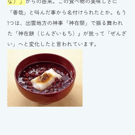
な）」
からの由来。この食べ物の美味しさに
スイミングスクールの
体験申し込みはこちら!
「善哉」と叫んだ事から名付けられたとか。もう
1つは、出雲地方の神事「神在祭」で振る舞われ
た「神在餅（じんざいもち）』が訛って「ぜんざ
い」へと変化したと言われています。