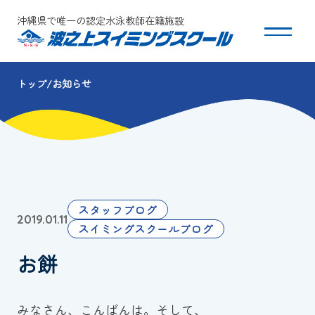
沖縄県で唯一の認定水泳教師在籍施設
トップ
お知らせ
スクールについて
コース・クラス紹介
体験・入会
スタッフブログ
2019.01.11
団体会員募集
スイミングスクールブログ
お餅
保護者の方へ
採用情報
みなさん、こんばんは。そして、