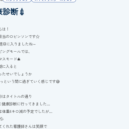
康診断💉
ちは！
担当のロビンソンです☆
も2週目に入りましたね～
ピングモールでは、
マスモード🎄
期に入ると
ったせいでしょうか
あっという間に過ぎていく感じです😅
日はタイトルの通り
末に健康診断に行ってきました…
は体重4キロ減の予定でしたが…
💦
てくれた看護師さんは笑顔で