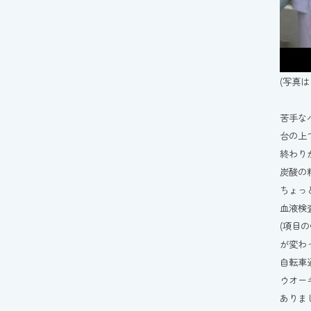
(写真
苦手な
台の上
終わり
炭酸の粒
ちょっと
血液検
(項目
が変わ
自転車
ウオー
ありま