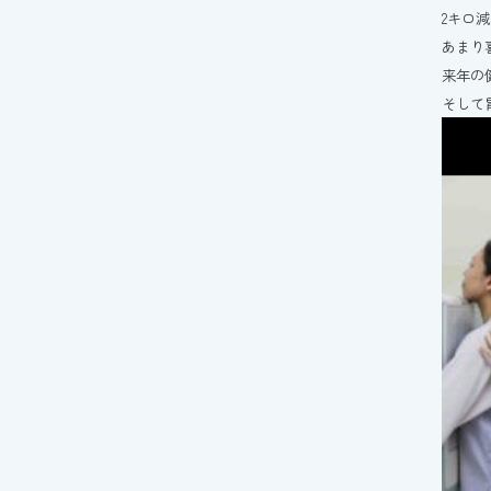
2キロ
あまり
来年の
そして