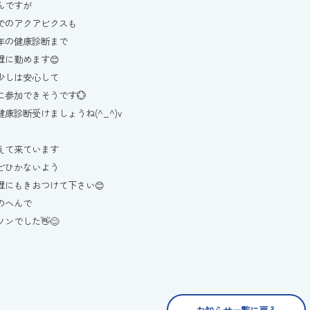
んですが
でのアクアビクスも
年の健康診断まで
理に勤めます😊
少しは安心して
に参加できそうです💮
康診断受けましょうね(^_^)v
えて来ています
どひかないよう
理にもきおつけて下さい😊
のへんで
ンでした👋😊