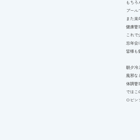
もちろ
プール
また来
健康管
これで
忘年会
皆様も健
朝夕冷
風邪な
体調管
ではこ
ロビンソ