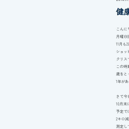
健
こんに
月曜日
11月
ショッ
クリス
この時
歳をと
1年が
さて今
10月
予定で
2キロ減
測定し