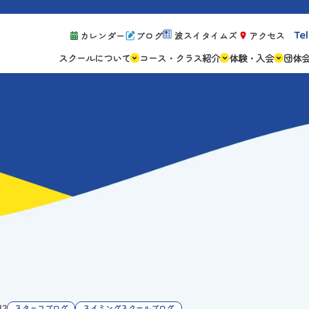
Tel
カレンダー
ブログ
波スイタイムズ
アクセス
スクールについて
コース・クラス紹介
体験・入会
団体
スクールの特徴
ジュニアスクール
体験レッスン案
設備紹介
アスリートコース
体験予約の流れ
親子コース
キャンペーン情
成人コース
よくある質問
ご入会手続き
ご入会費・月会
各種注意事項
12
スタッフブログ
スイミングスクールブログ