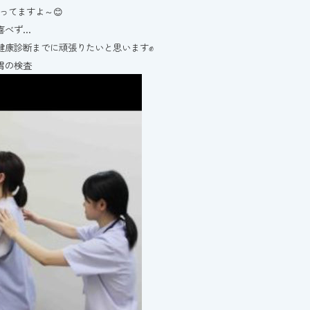
減ってますよ～😊
喜べず…
健康診断までに頑張りたいと思います✊
胃の検査