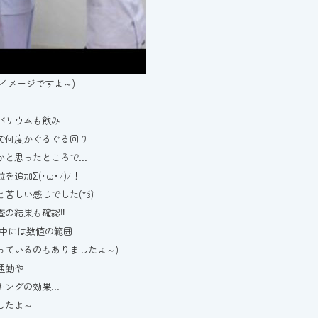
はイメージですよ～)
バリウムも飲み
で何度かぐるぐる回り
かと思ったところで…
を追加Σ(･ω･ﾉ)ﾉ！
苦しい感じでした(*´з`)
査の結果も確認‼
の中には数値の範囲
っているのもありましたよ～)
通勤や
キングの効果…
したよ～