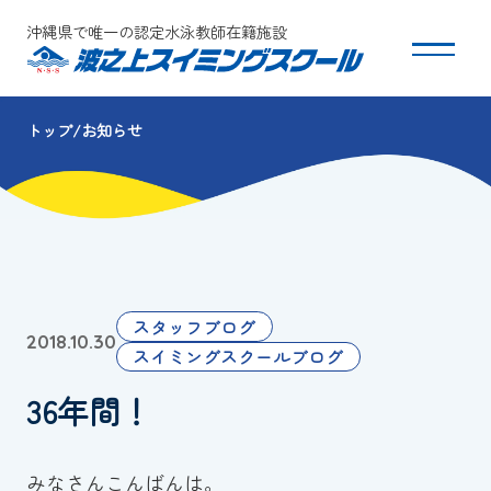
沖縄県で唯一の認定水泳教師在籍施設
トップ
お知らせ
スクールについて
コース・クラス紹介
体験・入会
スタッフブログ
2018.10.30
団体会員募集
スイミングスクールブログ
36年間！
保護者の方へ
採用情報
みなさんこんばんは。