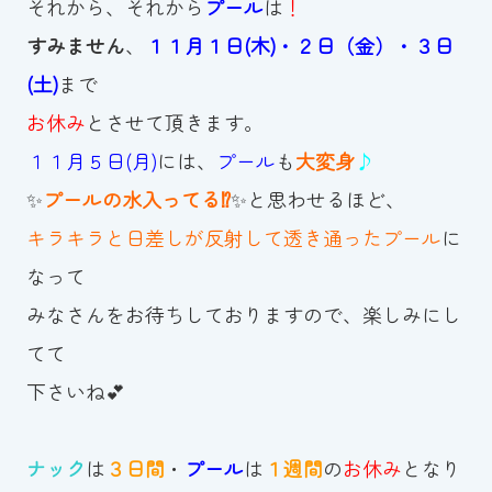
それから、それから
プール
は
！
スイミングスクールの
体験申し込みはこちら!
すみません
、
１１月１日(木)・２日（金）・３日
(土)
まで
お休み
とさせて頂きます。
１１月５日(月)
には、
プール
も
大変身
♪
✨
プールの水入ってる⁉
✨と思わせるほど、
キラキラと日差しが反射して透き通ったプール
に
なって
みなさんをお待ちしておりますので、楽しみにし
てて
下さいね💕
ナック
は
３日間
・
プール
は
１週間
の
お休み
となり