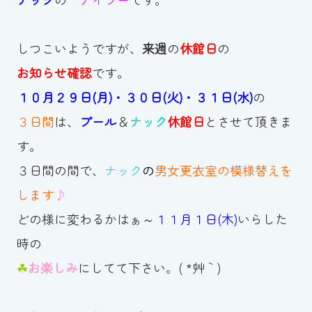
お知らせ
しつこいようですが、
来週
の
休館日
の
カレンダー
お知らせ確認
です。
１０月２９日(月)・３０日(火)・３１日(水)
の
波スイタイムズ
３日間
は、
プール
＆
ナック
休館日
とさせて頂きま
お問い合わせ
す。
３日間の間で、
ナック
の
男女更衣室の模様替えを
します
♪
Tel.098-863-7264
どの様に変わるかはぁ～
１１月１日(木)
いらした
平日 9:00～22:00｜土祝 9:00～21:00
時の
☘
お楽しみ
にしてて下さい。( *´艸｀)
メールでお問い合わせ