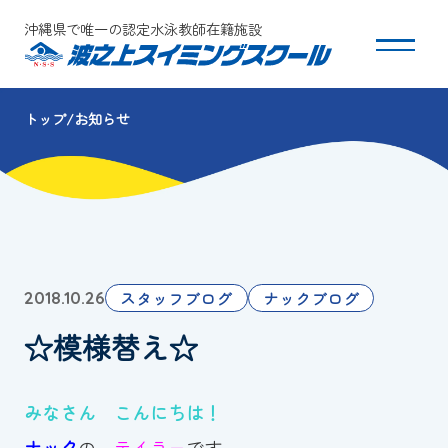
沖縄県で唯一の認定水泳教師在籍施設
トップ
お知らせ
スクールについて
コース・クラス紹介
体験・入会
スタッフブログ
ナックブログ
2018.10.26
団体会員募集
☆模様替え☆
保護者の方へ
みなさん こんにちは！
採用情報
ナック
の
テイラー
です。