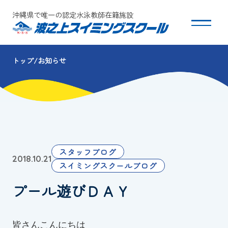
沖縄県で唯一の認定水泳教師在籍施設
トップ
お知らせ
スクールについて
コース・クラス紹介
体験・入会
スタッフブログ
2018.10.21
団体会員募集
スイミングスクールブログ
プール遊びＤＡＹ
保護者の方へ
採用情報
皆さんこんにちは