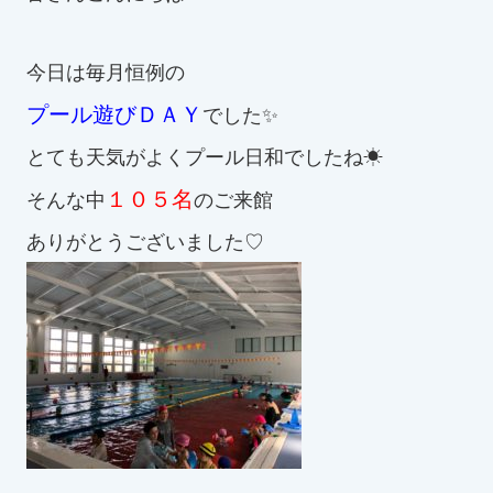
お知らせ
今日は毎月恒例の
カレンダー
プール遊びＤＡＹ
でした✨
とても天気がよくプール日和でしたね☀
波スイタイムズ
１０５名
そんな中
のご来館
お問い合わせ
ありがとうございました♡
Tel.098-863-7264
平日 9:00～22:00｜土祝 9:00～21:00
メールでお問い合わせ