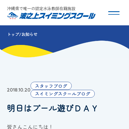
沖縄県で唯一の認定水泳教師在籍施設
トップ
お知らせ
スクールについて
コース・クラス紹介
体験・入会
スタッフブログ
2018.10.20
団体会員募集
スイミングスクールブログ
明日はプール遊びＤＡＹ
保護者の方へ
採用情報
皆さんこんにちは！