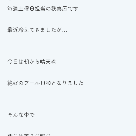
毎週土曜日担当の我喜屋です
お知らせ
カレンダー
最近冷えてきましたが…
波スイタイムズ
お問い合わせ
今日は朝から晴天🌞
絶好のプール日和となりました
Tel.098-863-7264
平日 9:00～22:00｜土祝 9:00～21:00
そんな中で
メールでお問い合わせ
明日は第３日曜日