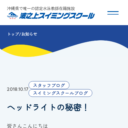
沖縄県で唯一の認定水泳教師在籍施設
トップ
お知らせ
スクールについて
コース・クラス紹介
体験・入会
スタッフブログ
2018.10.17
団体会員募集
スイミングスクールブログ
ヘッドライトの秘密！
保護者の方へ
採用情報
皆さんこんにちは