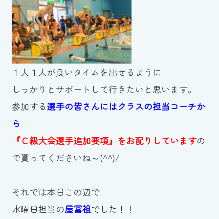
１人１人が良いタイムを出せるように
しっかりとサポートして行きたいと思います。
参加する
選手の皆さんにはクラスの担当コーチか
ら
『Ｃ級大会選手追加要項』をお配りしています
の
で貰ってくださいね～(^^)/
それでは本日この辺で
水曜日担当の
屋冨祖
でした！！