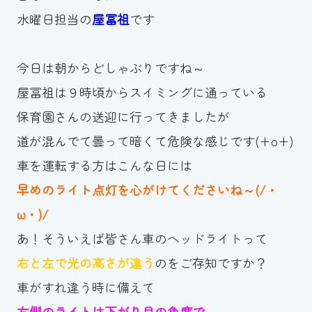
水曜日担当の
屋冨祖
です
お知らせ
カレンダー
今日は朝からどしゃぶりですね～
屋冨祖は９時頃からスイミングに通っている
波スイタイムズ
保育園さんの送迎に行ってきましたが
お問い合わせ
道が混んでて曇って暗くて危険な感じです(+o+)
車を運転する方はこんな日には
早めのライト点灯を心がけてくださいね～(/・
Tel.098-863-7264
ω・)/
平日 9:00～22:00｜土祝 9:00～21:00
あ！そういえば皆さん車のヘッドライトって
右と左で光の高さが違う
のをご存知ですか？
メールでお問い合わせ
車がすれ違う時に備えて
右側のライトは下がり目の角度で