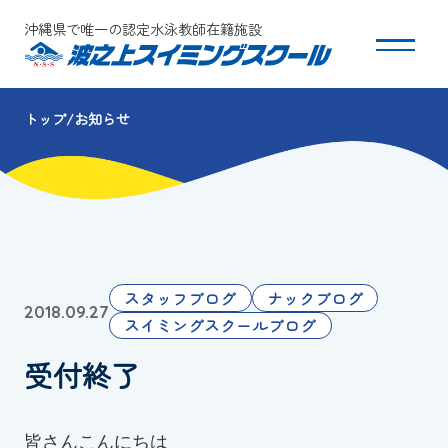
沖縄県で唯一の認定水泳教師在籍施設
トップ
お知らせ
スクールについて
コース・クラス紹介
体験・入会
スタッフブログ
ナックブログ
2018.09.27
団体会員募集
スイミングスクールブログ
受付終了
保護者の方へ
採用情報
皆さんこんにちは