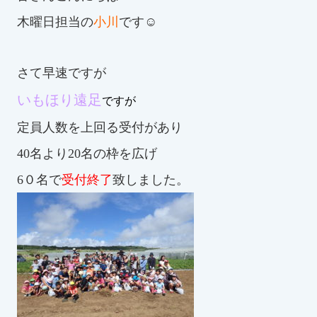
木曜日担当の
小川
です☺
お知らせ
カレンダー
さて早速ですが
いもほり遠足
波スイタイムズ
ですが
定員人数を上回る受付があり
お問い合わせ
40名より20名の枠を広げ
6０名で
受付終了
致しました。
Tel.098-863-7264
平日 9:00～22:00｜土祝 9:00～21:00
メールでお問い合わせ