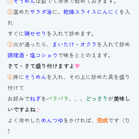
①
そうめん
は茹でて冷水で絞めておきます。
スイミングスクールの
②
温めた
サラダ油
に、
乾燥スライスにんにく
を入
体験申し込みはこちら!
れ
すぐに
鶏せせり
を入れて炒めます。
③
火が通ったら、
まいたけ
・
オクラ
を入れて炒め
調理酒
・
塩コショウ
で味をととのえます。
さて・さて盛り付けますよ
♥
④
丼に
そうめん
を入れ、その上に炒めた具を盛り
付けて
お好みで
ねぎ
を
パラパラ
、、、
どっさり
が
美味し
いですよね
♪
よく冷やした
めんつゆ
をかければ、
完成
です（ˆ０
ˆ）