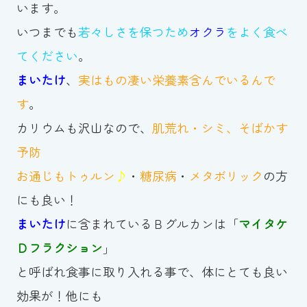
います。
いつまでも
若々しさを保つため
オクラ
をよく食べ
てください
。
まいたけ
、
実はもの凄い栄養素含んでいるんで
す
。
カリウムも沢山なので、
肌荒れ・シミ、そばかす
予防
お通じもトゥルン
♪
・
糖尿病
・
メタボリック
の方
にも良い！
まいたけ
に含まれているＢグルカンは「
マイタケ
Ｄフラクション
」
と呼ばれ食事に取り入れる事で、体にとても良い
効果が！他にも