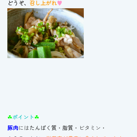
どうぞ、
召し上がれ
♥
☘
ポイント
☘
豚肉
には
たんぱく質
・
脂質
・ビタミン・