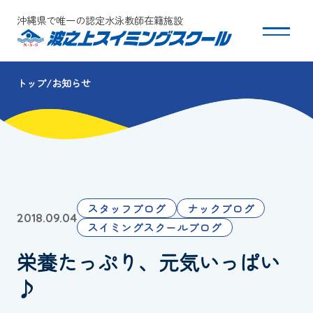
沖縄県で唯一の認定水泳教師在籍施設
トップ
お知らせ
スクールについて
コース・クラス紹介
体験・入会
スタッフブログ
ナックブログ
2018.09.04
団体会員募集
スイミングスクールブログ
栄養たっぷり、元気いっぱい
保護者の方へ
♪
採用情報