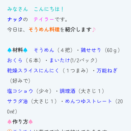
みなさん こんにちは！
お知らせ
ナック
の
テイラー
です。
カレンダー
今日は、
そうめん料理
を
紹介します
♪
波スイタイムズ
♠
材料
♠
そうめん
（４把）・
鶏せせり
（60ｇ）
お問い合わせ
おくら
（６本）・
まいたけ
(1/2パック）
乾燥スライスにんにく
（１つまみ）・
万能ねぎ
（好みで）
Tel.098-863-7264
塩コショウ
（少々）・
調理酒
（大さじ１）
平日 9:00～22:00｜土祝 9:00～21:00
サラダ油
（大さじ１）・
めんつゆストレート
（20
0㎖）
メールでお問い合わせ
♠
作り方
♠