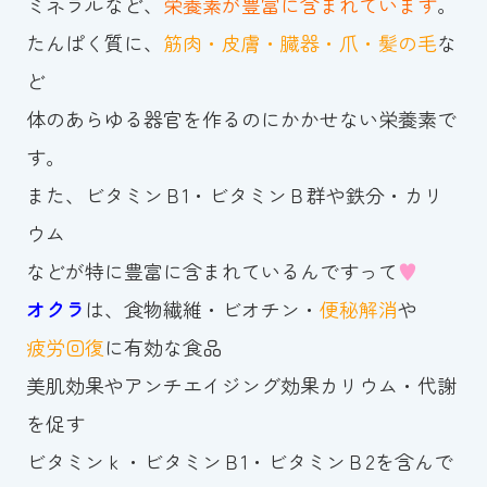
ミネラルなど、
栄養素が豊富に含まれています
。
たんぱく質に、
筋肉・皮膚・臓器・爪・髪の毛
な
ど
体のあらゆる器官を作るのにかかせない栄養素で
す。
また、ビタミンＢ1・ビタミンＢ群や鉄分・カリ
ウム
などが特に豊富に含まれているんですって
♥
オクラ
は、食物繊維・ビオチン・
便秘解消
や
疲労回復
に有効な食品
美肌効果やアンチエイジング効果カリウム・代謝
を促す
ビタミンｋ・ビタミンＢ1・ビタミンＢ2を含んで