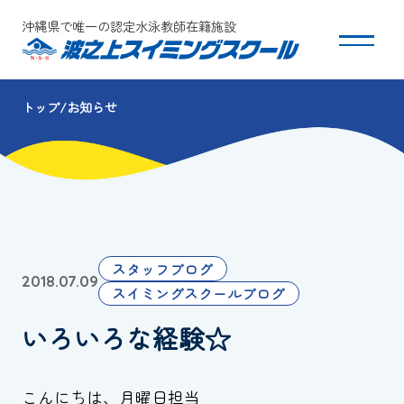
沖縄県で唯一の認定水泳教師在籍施設
トップ
お知らせ
スクールについて
コース・クラス紹介
体験・入会
スタッフブログ
2018.07.09
団体会員募集
スイミングスクールブログ
いろいろな経験☆
保護者の方へ
採用情報
こんにちは、月曜日担当