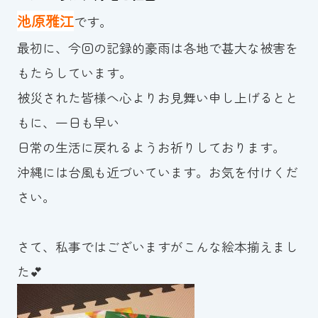
池原雅江
です。
お知らせ
最初に、今回の記録的豪雨は各地で甚大な被害を
カレンダー
もたらしています。
被災された皆様へ心よりお見舞い申し上げるとと
波スイタイムズ
もに、一日も早い
お問い合わせ
日常の生活に戻れるようお祈りしております。
沖縄には台風も近づいています。お気を付けくだ
さい。
Tel.098-863-7264
平日 9:00～22:00｜土祝 9:00～21:00
さて、私事ではございますがこんな絵本揃えまし
た💕
メールでお問い合わせ