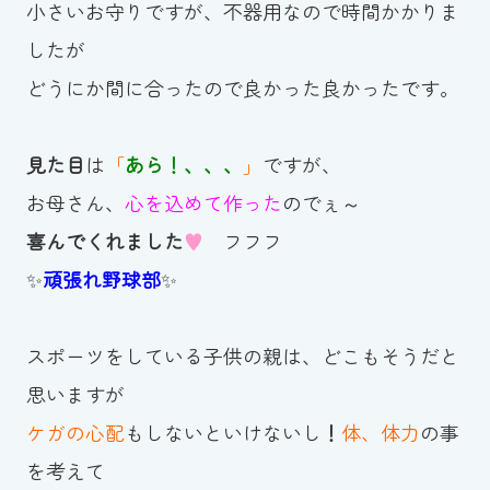
小さいお守りですが、不器用なので時間かかりま
したが
どうにか間に合ったので良かった良かったです。
見た目
は
「
あら！、、、
」
ですが、
お母さん、
心を込めて作った
のでぇ～
喜んでくれました
♥
フフフ
✨
頑張れ野球部
✨
スポーツをしている子供の親は、どこもそうだと
思いますが
ケガの心配
もしないといけないし
！
体、体力
の事
を考えて