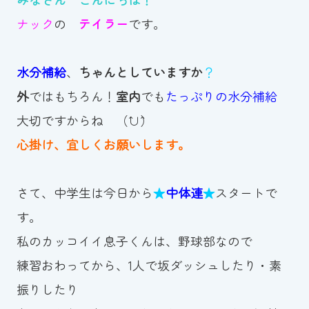
ナック
の
テイラー
です。
お知らせ
カレンダー
水分補給
、
ちゃんとしていますか
？
外
ではもちろん！
室内
でも
たっぷりの水分補給
波スイタイムズ
大切ですからね （ˆ∪ˆ）
お問い合わせ
心掛け、宜しくお願いします。
さて、中学生は今日から
★
中体連
★
スタートで
Tel.098-863-7264
す。
平日 9:00～22:00｜土祝 9:00～21:00
私のカッコイイ息子くんは、野球部なので
練習おわってから、1人で坂ダッシュしたり・素
メールでお問い合わせ
振りしたり