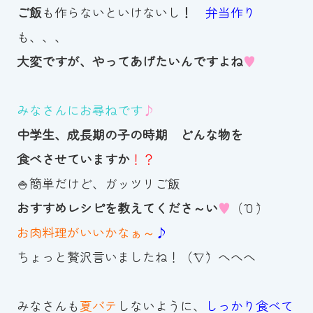
ご飯
も作らないといけないし
！
弁当作り
も、、、
大変ですが、やってあげたいんですよね
♥
みなさんにお尋ねです
♪
中学生、成長期の子の時期 どんな物を
食べさせていますか
！？
🍚簡単だけど、ガッツリご飯
おすすめレシピを教えてくださ～い
♥
（ˆ０ˆ）
お肉料理がいいかなぁ～
♪
ちょっと贅沢言いましたね！（ˆ∇ˆ）へへへ
みなさんも
夏バテ
しないように、
しっかり食べて