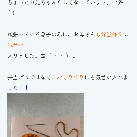
ちょっとお兄ちゃんらしくなっています。( *´艸
スイミングスクールの
体験申し込みはこちら!
｀)
頑張っている息子の為に、お母さん
も弁当作り
に
気合い
入りました。🍱（‾・・¯）９
弁当だけではなく、
お守り作り
にも気合い入れま
した
！！