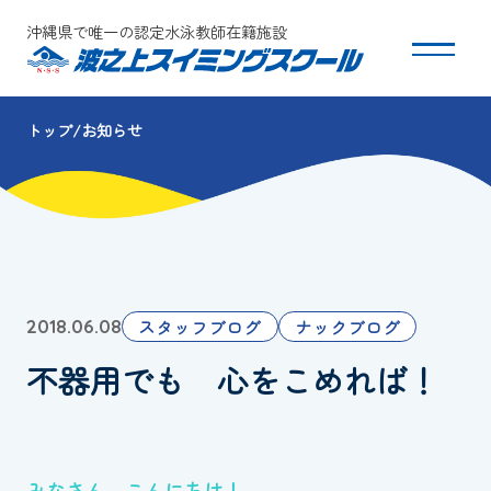
沖縄県で唯一の認定水泳教師在籍施設
トップ
お知らせ
スクールについて
コース・クラス紹介
体験・入会
スタッフブログ
ナックブログ
2018.06.08
団体会員募集
不器用でも 心をこめれば！
保護者の方へ
採用情報
みなさん こんにちは！