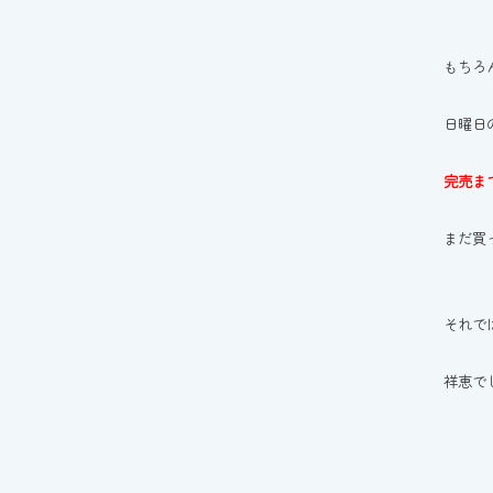
もちろ
日曜日
完売ま
まだ買
それで
祥恵でし