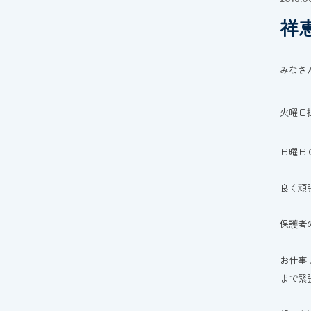
祥
みなさ
火曜日
日曜日
良く頑
保護者
お仕事
まで緊