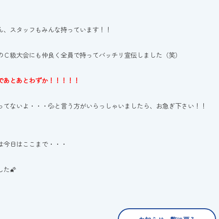
ん、スタッフもみんな持っています！！
のＣ級大会にも仲良く全員で持ってバッチリ宣伝しました（笑）
であとあとわずか！！！！！
ってないよ・・・💦と言う方がいらっしゃいましたら、お急ぎ下さい！！
は今日はここまで・・・
た🌠