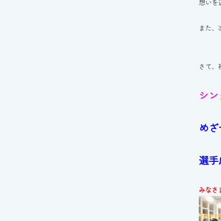
想いを
また、
さて、
シン
めざ
選手
みなさ