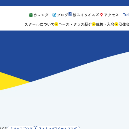
Tel
カレンダー
ブログ
波スイタイムズ
アクセス
スクールについて
コース・クラス紹介
体験・入会
団体
スクールの特徴
ジュニアスクール
体験レッスン案
設備紹介
アスリートコース
体験予約の流れ
親子コース
キャンペーン情
成人コース
よくある質問
ご入会手続き
ご入会費・月会
各種注意事項
6.05
スタッフブログ
スイミングスクールブログ