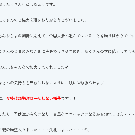
だけたくさん生産したようです。
たくさんのご協力を頂きありがとうございました。
もみなさまの期待に応えて、全国大会へ進んでくれることを願うばかりです✨
くさんの会員のみなさまに声を掛けさせて頂き、たくさんの方に協力しても
の友人もみんなで協力してくれました💕
なさんの気持ちを無駄にしないように、娘には頑張らせます！！！
に、
今後追加発注は一切しない様子
です！！
したら、子供達が有名になり、貴重なエコバックになるかも知れません・・
！親の願望入りました・・・失礼しました・・・💦）