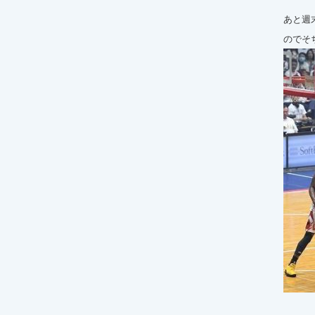
あと週
のでそ