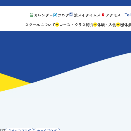
Tel
カレンダー
ブログ
波スイタイムズ
アクセス
スクールについて
コース・クラス紹介
体験・入会
団体
スクールの特徴
ジュニアスクール
体験レッスン案
設備紹介
アスリートコース
体験予約の流れ
親子コース
キャンペーン情
成人コース
よくある質問
ご入会手続き
ご入会費・月会
各種注意事項
.17
スタッフブログ
ナックブログ