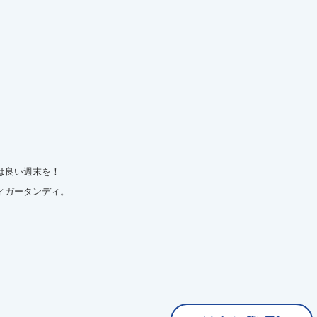
は良い週末を！
ィガータンディ。