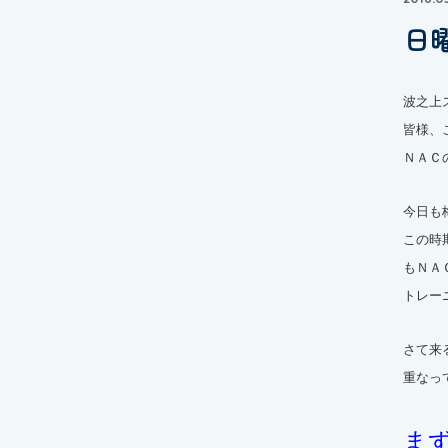
日
波之上
皆様、
ＮＡＣ
今日も
この時
もＮＡ
トレー
さて来
重なっ
ま