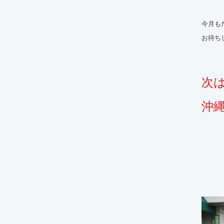
今月も
お待ち
次
沖