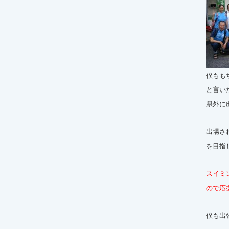
僕もも
と言い
県外に
出場さ
を目指
スイミ
ので応
僕も出