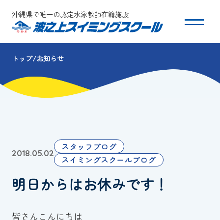
沖縄県で唯一の認定水泳教師在籍施設
トップ
お知らせ
スクールについて
コース・クラス紹介
体験・入会
スタッフブログ
2018.05.02
団体会員募集
スイミングスクールブログ
明日からはお休みです！
保護者の方へ
採用情報
皆さんこんにちは