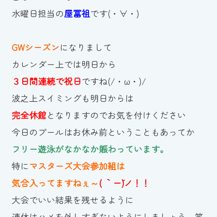
水曜日担当の
屋冨祖
です(・∀・)
お知らせ
カレンダー
GWシーズン
になりまして
カレンダー上では明日から
波スイタイムズ
３日間連続で祝日
ですね(/・ω・)/
お問い合わせ
波之上スイミングも明日からは
完全休館
となりますのでお気を付けください
今日のプールはお休み前ということもあってか
Tel.098-863-7264
フリー遊泳がなかなか賑わっています。
平日 9:00～22:00｜土祝 9:00～21:00
特に
マスターズ大会参加組は
気合入ってますねぇ～
( ｀ー´)ノ！！
メールでお問い合わせ
大会でいい結果を残せるように
連休はハメを外しすぎないようにしましょう。笑