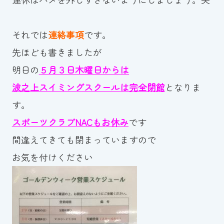
スイミングスクールの
体験申し込みはこちら!
それでは
連絡事項
です。
先ほども書きましたが
明日の
５月３日木曜日からは
波之上スイミングスクールは完全閉館
となりま
す。
スポーツクラブNACもお休み
です
間違えてきても閉まっていますので
お気を付けください