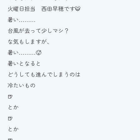
火曜日担当 西田早穂です🐯
お知らせ
暑い………
カレンダー
台風が去って少しマシ？
な気もしますが、
波スイタイムズ
暑い………🥵
お問い合わせ
暑いとなると
どうしても進んでしまうのは
冷たいもの
Tel.098-863-7264
🍺
平日 9:00～22:00｜土祝 9:00～21:00
とか
🍺
メールでお問い合わせ
とか
🍺