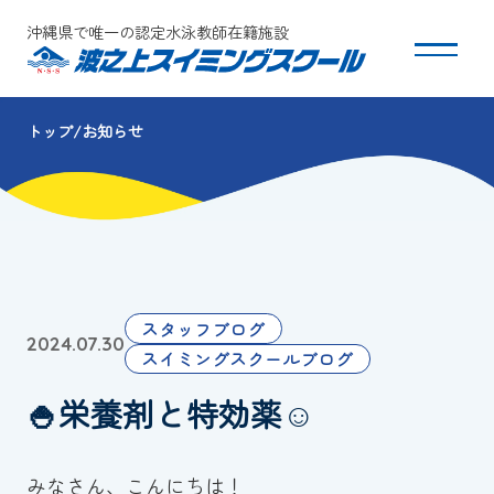
沖縄県で唯一の認定水泳教師在籍施設
トップ
お知らせ
スクールについて
コース・クラス紹介
体験・入会
スタッフブログ
2024.07.30
団体会員募集
スイミングスクールブログ
🍚栄養剤と特効薬☺️
保護者の方へ
採用情報
みなさん、こんにちは！