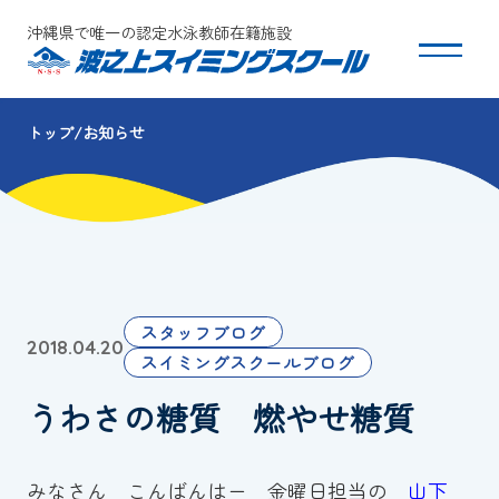
沖縄県で唯一の認定水泳教師在籍施設
トップ
お知らせ
スクールについて
コース・クラス紹介
体験・入会
スタッフブログ
2018.04.20
団体会員募集
スイミングスクールブログ
うわさの糖質 燃やせ糖質
保護者の方へ
採用情報
みなさん こんばんはー 金曜日担当の
山下