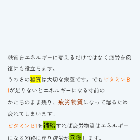
スイミングスクールの
体験申し込みはこちら!
糖質をエネルギーに変えるだけではなく疲労を回
復にも役立ちます。
うわさの
糖質
は大切な栄養です。でも
ビタミンＢ
1
が足りないとエネルギーになる寸前の
疲労物質
かたちのまま残り、
になって溜るため
疲れてしまいます。
補給
ビタミンＢ1
を
すれば疲労物質はエネルギー
回復
になる回路に戻り疲労が
します。