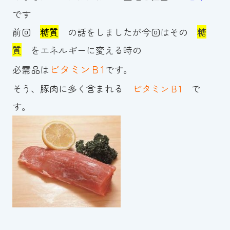
です
お知らせ
前回
糖質
の話をしましたが今回はその
糖
カレンダー
質
をエネルギーに変える時の
ビタミンＢ1
必需品は
です。
波スイタイムズ
そう、豚肉に多く含まれる
ビタミンＢ1
で
お問い合わせ
す。
Tel.098-863-7264
平日 9:00～22:00｜土祝 9:00～21:00
メールでお問い合わせ