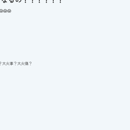
😱😱😱
？大火事？大火傷？