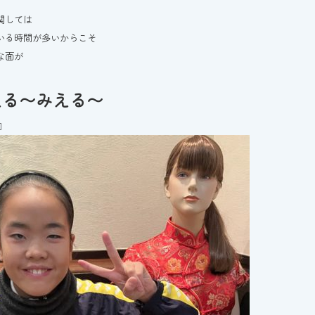
関しては
いる時間が多いからこそ
な面が
える〜みえる〜
