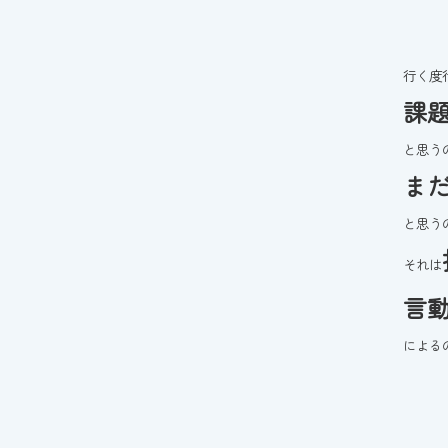
行く度
課
と思う
ま
と思う
それは
言
による