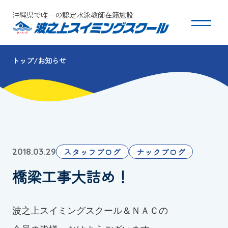
沖縄県で唯一の認定水泳教師在籍施設
トップ
お知らせ
スクールについて
コース・クラス紹介
体験・入会
スタッフブログ
ナックブログ
2018.03.29
団体会員募集
橋梁工事大詰め！
保護者の方へ
波之上スイミングスクール＆ＮＡＣの
採用情報