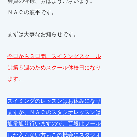
会員の皆様、おはようございます。
お知らせ
ＮＡＣの波平です。
カレンダー
まずは大事なお知らせです。
波スイタイムズ
今日から３日間、スイミングスクール
お問い合わせ
は
第５週
のためスクール休校日になり
ます。
Tel.098-863-7264
平日 9:00～22:00｜土祝 9:00～21:00
スイミングのレッスンはお休みになり
ますが、ＮＡＣのスタジオレッスンは
メールでお問い合わせ
通常通り行いますので、普段はプール
しか入らない方もこの機会にスタジオ