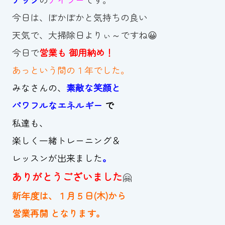
今日は、ぽかぽかと気持ちの良い
お知らせ
天気で、大掃除日よりぃ～ですね😀
カレンダー
今日で
営業も 御用納め！
あっという間の１年でした。
波スイタイムズ
みなさんの、
素敵な笑顔と
お問い合わせ
パワフルなエネルギー
で
私達も、
楽しく一緒トレーニング＆
Tel.098-863-7264
レッスンが出来ました
。
平日 9:00～22:00｜土祝 9:00～21:00
ありがとうございました
🤗
新年度は、１月５日(木)から
メールでお問い合わせ
営業再開 となります。