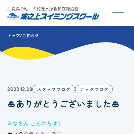
沖縄県で唯一の認定水泳教師在籍施設
トップ
お知らせ
スクールについて
コース・クラス紹介
体験・入会
スタッフブログ
ナックブログ
2022.12.28
団体会員募集
🎍ありがとうございました🎍
保護者の方へ
みなさん こんにちは！
採用情報
ナック
の
テイラー
です。