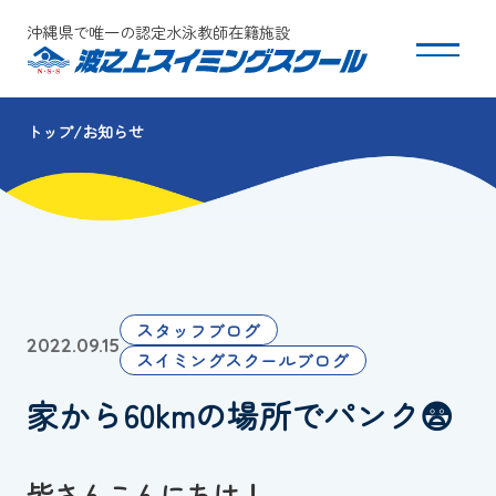
沖縄県で唯一の認定水泳教師在籍施設
トップ
お知らせ
スクールについて
コース・クラス紹介
体験・入会
スタッフブログ
2022.09.15
団体会員募集
スイミングスクールブログ
家から60kmの場所でパンク😨
保護者の方へ
採用情報
皆さんこんにちは！