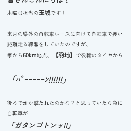
お知らせ
玉城
木曜日担当の
です！
カレンダー
来月の県外の自転車レースに向けて自転車で長い
波スイタイムズ
距離走る練習をしていたのですが、
60km
【羽地】
家から
地点、
で後輪のタイヤから
お問い合わせ
「ﾊﾟｰｰｰｰｰﾝ!!!!!!」
Tel.098-863-7264
平日 9:00～22:00｜土祝 9:00～21:00
後ろで誰か撃たれたのかな？と思っていたら急に
自転車が
メールでお問い合わせ
「ガタンゴトンッ!!」