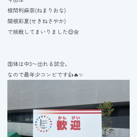
根間利麻奈(ねまりおな)
関根彩夏(せきねさやか)
で挑戦してまいりました😌🌼
国体は中3〜出れる試合。
なので最年少コンビです👍🔥✨