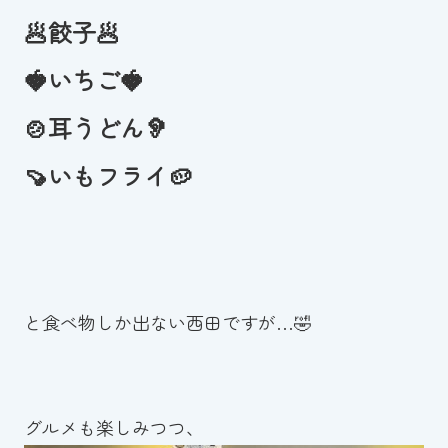
🥟餃子🥟
🍓いちご🍓
🍲耳うどん🦻
🍠いもフライ🥔
と食べ物しか出ない西田ですが…🤣
グルメも楽しみつつ、