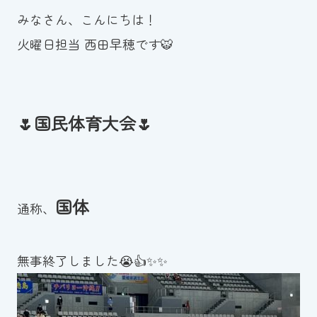
みなさん、こんにちは！
お知らせ
火曜日担当 西田早穂です🐯
カレンダー
波スイタイムズ
🌷国民体育大会🌷
お問い合わせ
国体
Tel.098-863-7264
通称、
平日 9:00～22:00｜土祝 9:00～21:00
無事終了しました😭👍✨✨
メールでお問い合わせ