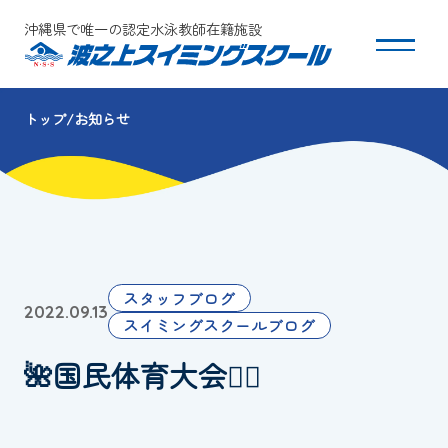
沖縄県で唯一の認定水泳教師在籍施設
トップ
お知らせ
スクールについて
コース・クラス紹介
体験・入会
スタッフブログ
2022.09.13
団体会員募集
スイミングスクールブログ
🌺国民体育大会🧜‍♀️
保護者の方へ
採用情報