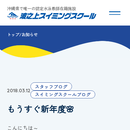
沖縄県で唯一の認定水泳教師在籍施設
トップ
お知らせ
スクールについて
コース・クラス紹介
体験・入会
スタッフブログ
2018.03.12
団体会員募集
スイミングスクールブログ
もうすぐ新年度🌸
保護者の方へ
採用情報
こんにちは～