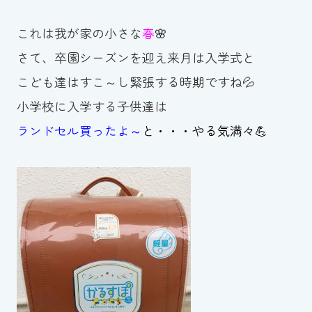
スイミングスクールの
体験申し込みはこちら!
これは我が家の小さな
春
🌸
さて、卒園シーズンを迎え来月は入学式と
こども達はすこ～し緊張する時期ですね💦
小学校に入学する子供達は
ランドセル
買ったよ～
と・・・やる気満々💪