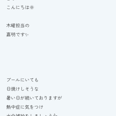
こんにちは🌞
お知らせ
カレンダー
木曜担当の
嘉明です✨
波スイタイムズ
お問い合わせ
Tel.098-863-7264
プールにいても
平日 9:00～22:00｜土祝 9:00～21:00
日焼けしそうな
暑い日が続いておりますが
メールでお問い合わせ
熱中症に気をつけ
水分補給をしましょう👍