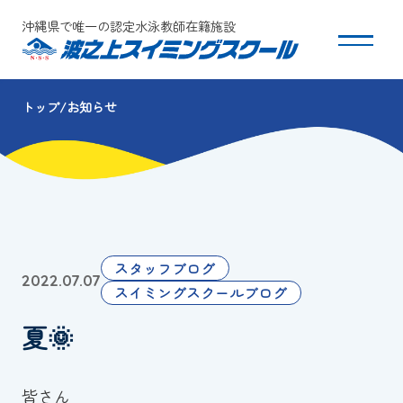
沖縄県で唯一の認定水泳教師在籍施設
トップ
お知らせ
スクールについて
コース・クラス紹介
体験・入会
スタッフブログ
2022.07.07
団体会員募集
スイミングスクールブログ
夏🌞
保護者の方へ
採用情報
皆さん